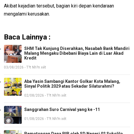
Akibat kejadian tersebut, bagian kiri depan kendaraan
mengalami kerusakan.
Baca Lainnya :
SHM Tak Kunjung Diserahkan, Nasabah Bank Mandiri
Malang Mengaku Dibebani Biaya Lain di Luar Akad
Kredit
03/08/2026 - T?t Nh?n xét
Aba Yasin Sambangi Kantor Golkar Kota Malang,
Sinyal Politik 2029 atau Sekadar Silaturahmi?
02/08/2026 - T?t Nh?n xét
Sanggrahan Suro Carnival yang ke -11
01/08/2026 - T?t Nh?n xét
Pemotongan Dana PIP oleh SD Negeri 02 Sukolilo