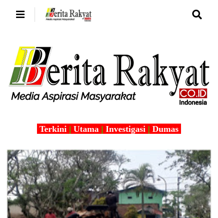
Terkini
|
Utama
|
Investigasi
|
Dumas