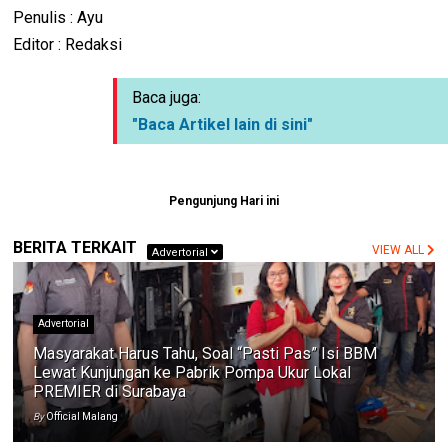
Penulis : Ayu
Editor : Redaksi
Baca juga:
"Baca Artikel lain di sini"
Pengunjung Hari ini
BERITA TERKAIT
VIEW ALL
Advertorial
Advertorial
Masyarakat Harus Tahu, Soal “Pasti Pas” Isi BBM
Lewat Kunjungan ke Pabrik Pompa Ukur Lokal
PREMIER di Surabaya
By
Official Malang