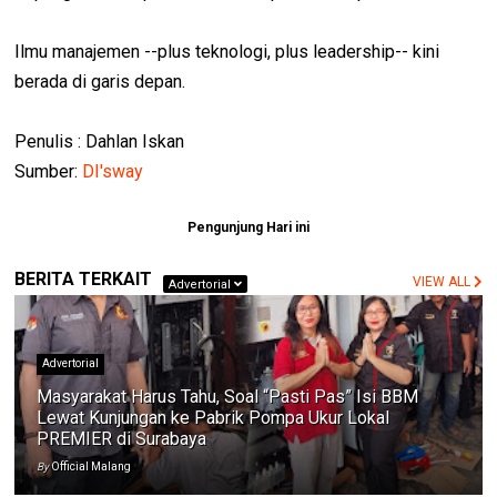
Ilmu manajemen --plus teknologi, plus leadership-- kini
berada di garis depan.
Penulis : Dahlan Iskan
Sumber:
DI'sway
Pengunjung Hari ini
BERITA TERKAIT
VIEW ALL
Advertorial
Advertorial
Masyarakat Harus Tahu, Soal “Pasti Pas” Isi BBM
Lewat Kunjungan ke Pabrik Pompa Ukur Lokal
PREMIER di Surabaya
By
Official Malang