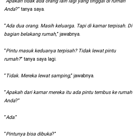
”
Apakah tidak ada orang lain lagi yang tinggal di rumah
Anda
?” tanya saya.
”
Ada dua orang. Masih keluarga. Tapi di kamar terpisah. Di
bagian belakang rumah,
” jawabnya.
”
Pintu masuk keduanya terpisah? Tidak lewat pintu
rumah?
” tanya saya lagi.
”
Tidak. Mereka lewat samping
,” jawabnya.
”
Apakah dari kamar mereka itu ada pintu tembus ke rumah
Anda
?”
”
Ada
.”
”
Pintunya bisa dibuka
?”