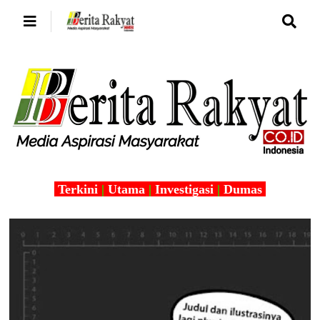
Terkini
|
Utama
|
Investigasi
|
Dumas