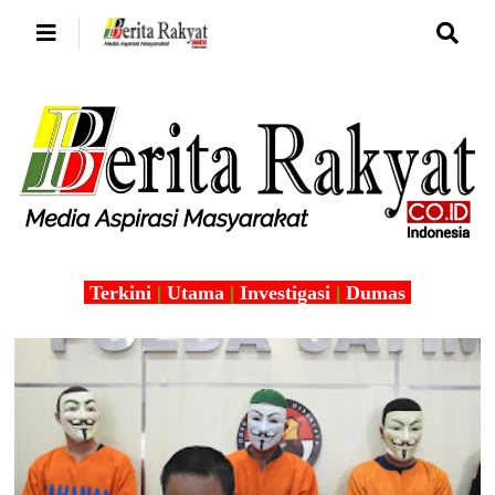
Terkini
|
Utama
|
Investigasi
|
Dumas