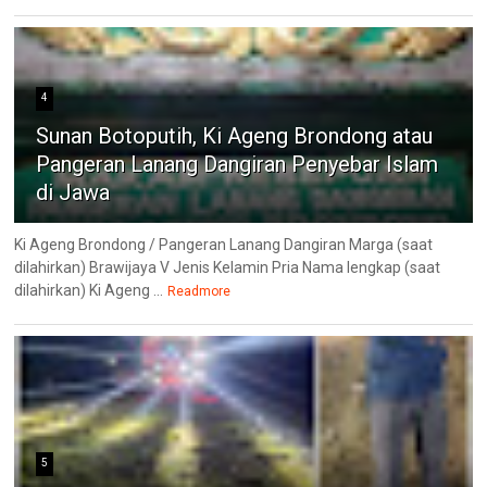
4
Sunan Botoputih, Ki Ageng Brondong atau
Pangeran Lanang Dangiran Penyebar Islam
di Jawa
Ki Ageng Brondong / Pangeran Lanang Dangiran Marga (saat
dilahirkan) Brawijaya V Jenis Kelamin Pria Nama lengkap (saat
dilahirkan) Ki Ageng ...
Readmore
5