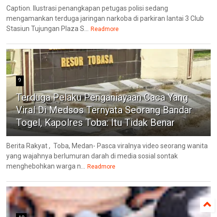
Caption. Ilustrasi penangkapan petugas polisi sedang
mengamankan terduga jaringan narkoba di parkiran lantai 3 Club
Stasiun Tujungan Plaza S...
Readmore
9
Terduga Pelaku Penganiayaan Caca Yang
Viral Di Medsos Ternyata Seorang Bandar
Togel, Kapolres Toba: Itu Tidak Benar
Berita Rakyat , Toba, Medan- Pasca viralnya video seorang wanita
yang wajahnya berlumuran darah di media sosial sontak
menghebohkan warga n...
Readmore