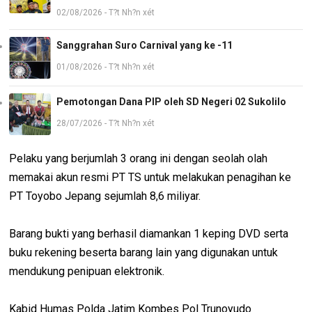
02/08/2026 - T?t Nh?n xét
Sanggrahan Suro Carnival yang ke -11
01/08/2026 - T?t Nh?n xét
Pemotongan Dana PIP oleh SD Negeri 02 Sukolilo
28/07/2026 - T?t Nh?n xét
Pelaku yang berjumlah 3 orang ini dengan seolah olah
memakai akun resmi PT TS untuk melakukan penagihan ke
PT Toyobo Jepang sejumlah 8,6 miliyar.
Barang bukti yang berhasil diamankan 1 keping DVD serta
buku rekening beserta barang lain yang digunakan untuk
mendukung penipuan elektronik.
Kabid Humas Polda Jatim Kombes Pol Trunoyudo