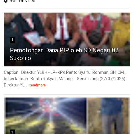
Berita Viral
1
Pemotongan Dana PIP oleh SD Negeri 02
Sukolilo
Caption. Direktur YLBH - LP- KPK Panto Syaiful Rohman, SH.,CM.,
beserta team Berita Rakyat , Malang- Senin siang (27/07/2026)
Direktur YL...
Readmore
2