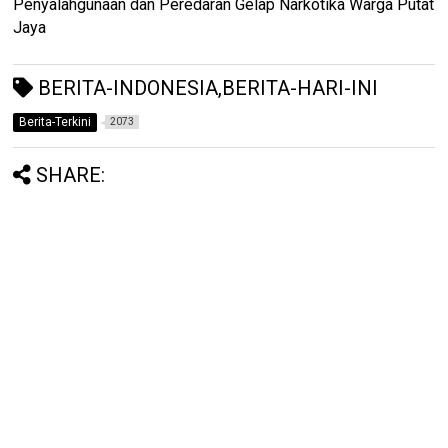
Penyalahgunaan dan Peredaran Gelap Narkotika Warga Putat
Jaya
BERITA-INDONESIA,BERITA-HARI-INI
Berita-Terkini
2073
SHARE: