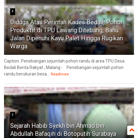
4
Diduga Atas Perintah Kades Bedali, Pohon
Produktif di TPU Lawang Ditebang, Bahu
Jalan Dipenuhi Kayu Palet Hingga Rugikan
Warga
Caption. Penebangan sejumlah pohon randu di area TPU Desa
Bedali Berita Rakyat , Malang - Penebangan sejumlah pohon
randu berukuran besa...
Readmore
5
Sejarah Habib Syekh bin Ahmad bin
Abdullah Bafaqih di Botoputih Surabaya