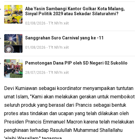
Aba Yasin Sambangi Kantor Golkar Kota Malang,
Sinyal Politik 2029 atau Sekadar Silaturahmi?
02/08/2026 - T?t Nh?n xét
Sanggrahan Suro Carnival yang ke -11
01/08/2026 - T?t Nh?n xét
Pemotongan Dana PIP oleh SD Negeri 02 Sukolilo
28/07/2026 - T?t Nh?n xét
Devi Kurniawan sebagai koordinator menyampaikan tuntutan
umat Islam, "Kami akan melakukan gerakan untuk memboikot
seluruh produk yang berasal dari Prancis sebagai bentuk
protes atas tindakan dan ucapan yang telah dilakukan oleh
Presiden Prancis Emmanuel Macron karena telah melakukan
penghinaan terhadap Rasulullah Muhammad Shallallahu
'alaihi Wasallam." tegasnya.