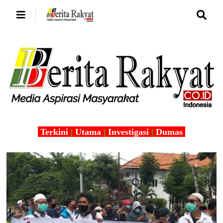
Terkini
|
Utama
|
Investigasi
|
Dumas