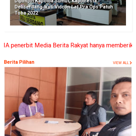
Dipimpin Kapolda Sumut, Kapolresta
Deliserdang Ikuti Vidcon Lat Pra Ops Patuh
Toba 2022
erita Rakyat hanya memberikan bantuan Hukum bila
Berita Pilihan
VIEW ALL