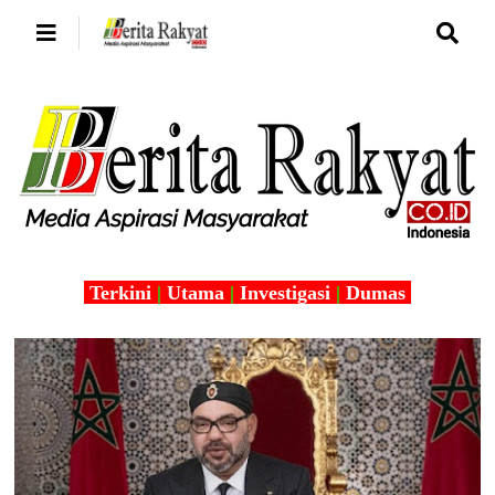
Terkini
|
Utama
|
Investigasi
|
Dumas