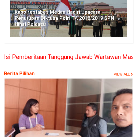
Kapolrestabes Medan Hadiri Upacara
Penutupan Diktuba Polri TA 2018/2019 SPN
Hinai Poldasu
taan Tanggung Jawab Wartawan Masing-masing, PT. 
Berita Pilihan
VIEW ALL