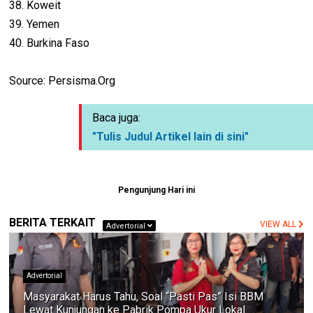
38. Koweit
39. Yemen
40. Burkina Faso
Source: Persisma.Org
Baca juga:
"Tulis Judul Artikel lain di sini"
Pengunjung Hari ini
BERITA TERKAIT
VIEW ALL
Advertorial
Advertorial
Masyarakat Harus Tahu, Soal “Pasti Pas” Isi BBM
Lewat Kunjungan ke Pabrik Pompa Ukur Lokal