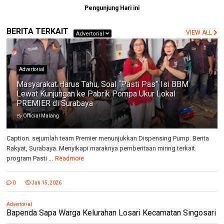
Pengunjung Hari ini
BERITA TERKAIT
VIEW ALL
Advertorial
Advertorial
Masyarakat Harus Tahu, Soal “Pasti Pas” Isi BBM
Lewat Kunjungan ke Pabrik Pompa Ukur Lokal
PREMIER di Surabaya
By
Official Malang
Caption. sejumlah team Premier menunjukkan Dispensing Pump. Berita
Rakyat, Surabaya. Menyikapi maraknya pemberitaan miring terkait
program Pasti ...
Readmore
0
Jan 15, 2026
Advertorial
Bapenda Sapa Warga Kelurahan Losari Kecamatan Singosari