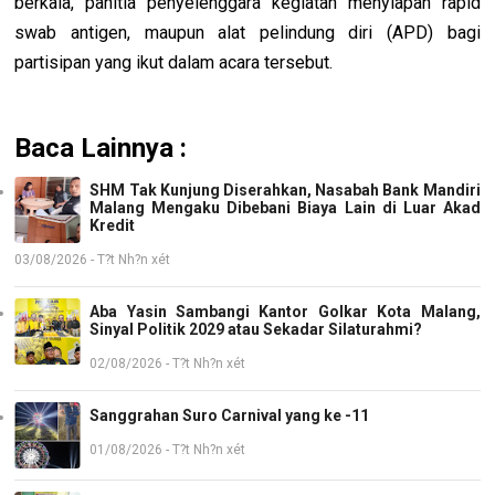
berkala, panitia penyelenggara kegiatan menyiapan rapid
swab antigen, maupun alat pelindung diri (APD) bagi
partisipan yang ikut dalam acara tersebut.
Baca Lainnya :
SHM Tak Kunjung Diserahkan, Nasabah Bank Mandiri
Malang Mengaku Dibebani Biaya Lain di Luar Akad
Kredit
03/08/2026 - T?t Nh?n xét
Aba Yasin Sambangi Kantor Golkar Kota Malang,
Sinyal Politik 2029 atau Sekadar Silaturahmi?
02/08/2026 - T?t Nh?n xét
Sanggrahan Suro Carnival yang ke -11
01/08/2026 - T?t Nh?n xét