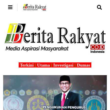
Terkini
|
Utama
|
Investigasi
|
Dumas