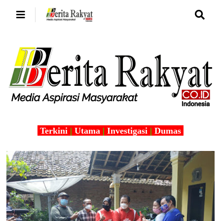
Terkini
|
Utama
|
Investigasi
|
Dumas