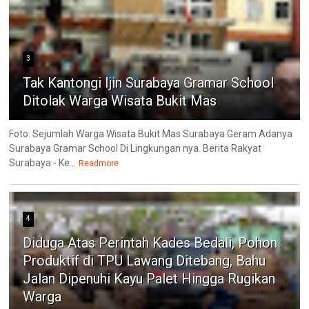
3
Tak Kantongi Ijin Surabaya Gramar School
Ditolak Warga Wisata Bukit Mas
Foto: Sejumlah Warga Wisata Bukit Mas Surabaya Geram Adanya
Surabaya Gramar School Di Lingkungan nya. Berita Rakyat
Surabaya - Ke...
Readmore
4
Diduga Atas Perintah Kades Bedali, Pohon
Produktif di TPU Lawang Ditebang, Bahu
Jalan Dipenuhi Kayu Palet Hingga Rugikan
Warga