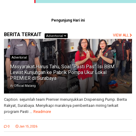
Pengunjung Hari ini
BERITA TERKAIT
VIEW ALL
Advertorial
Advertorial
Masyarakat Harus Tahu, Soal “Pasti Pas” Isi BBM
Lewat Kunjungan ke Pabrik Pompa Ukur Lokal
PREMIER di Surabaya
By
Official Malang
Caption. sejumlah team Premier menunjukkan Dispensing Pump. Berita
Rakyat, Surabaya. Menyikapi maraknya pemberitaan miring terkait
program Pasti ...
Readmore
0
Jan 15, 2026