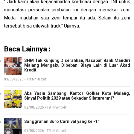
" Jadi kami akan kerjasamadsn kordinasi dengan TNI untuk
mengatasi persoalan jembatan ini dengan memakai zeni.
Muda- mudahan saja zeni tempur itu ada. Selain itu zeni
tersebut bisa dilewati truck." Ujarnya.
Baca Lainnya :
SHM Tak Kunjung Diserahkan, Nasabah Bank Mandiri
Malang Mengaku Dibebani Biaya Lain di Luar Akad
Kredit
03/08/2026 - T?t Nh?n xét
Aba Yasin Sambangi Kantor Golkar Kota Malang,
Sinyal Politik 2029 atau Sekadar Silaturahmi?
02/08/2026 - T?t Nh?n xét
Sanggrahan Suro Carnival yang ke -11
01/08/2026 - T?t Nh?n xét