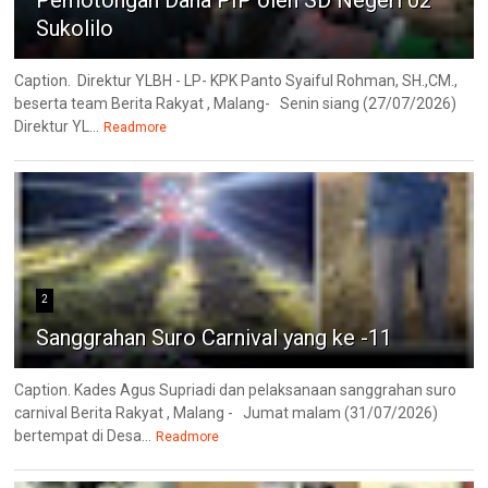
Pemotongan Dana PIP oleh SD Negeri 02
Sukolilo
Caption. Direktur YLBH - LP- KPK Panto Syaiful Rohman, SH.,CM.,
beserta team Berita Rakyat , Malang- Senin siang (27/07/2026)
Direktur YL...
Readmore
2
Sanggrahan Suro Carnival yang ke -11
Caption. Kades Agus Supriadi dan pelaksanaan sanggrahan suro
carnival Berita Rakyat , Malang - Jumat malam (31/07/2026)
bertempat di Desa...
Readmore