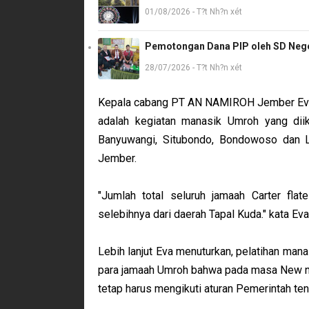
01/08/2026 - T?t Nh?n xét
Pemotongan Dana PIP oleh SD Neger
28/07/2026 - T?t Nh?n xét
Kepala cabang PT AN NAMIROH Jember Eva Si
adalah kegiatan manasik Umroh yang diik
Banyuwangi, Situbondo, Bondowoso dan
Jember.
"Jumlah total seluruh jamaah Carter fla
selebihnya dari daerah Tapal Kuda." kata Eva 
Lebih lanjut Eva menuturkan, pelatihan man
para jamaah Umroh bahwa pada masa New nor
tetap harus mengikuti aturan Pemerintah te