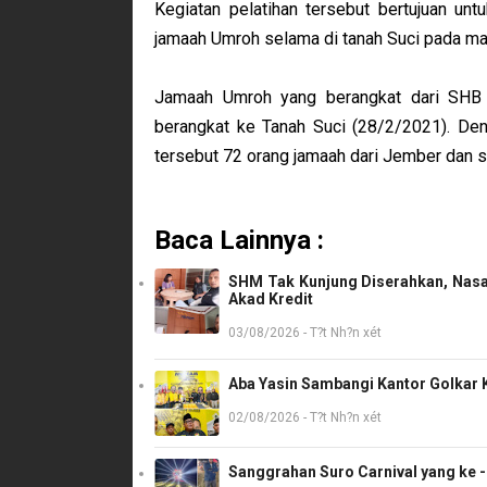
Kegiatan pelatihan tersebut bertujuan un
jamaah Umroh selama di tanah Suci pada ma
Jamaah Umroh yang berangkat dari SHB
berangkat ke Tanah Suci (28/2/2021). Deng
tersebut 72 orang jamaah dari Jember dan se
Baca Lainnya :
SHM Tak Kunjung Diserahkan, Nasa
Akad Kredit
03/08/2026 - T?t Nh?n xét
Aba Yasin Sambangi Kantor Golkar K
02/08/2026 - T?t Nh?n xét
Sanggrahan Suro Carnival yang ke 