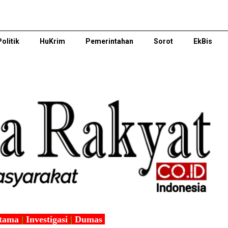
Politik
HuKrim
Pemerintahan
Sorot
EkBis
tama
|
Investigasi
|
Dumas