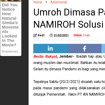
Home
Advertorial
Umroh Dimasa P
NAMIROH Solusi
Red1
21/02/2021
Dilihat:
0
kali
Berita Rakyat
,
Jember-
Ibadah haji atau
orang muslim dan muslimat. Bahkan itu tela
Selain itu dimasa Pandemi ini bagi yang me
Tepatnya Sabtu (20/2/2021) disalah satu ho
pada masa pandemi yang dilaksanakan ole
ditunjuk Pemerintah. Yakni PT AN NAMIRO