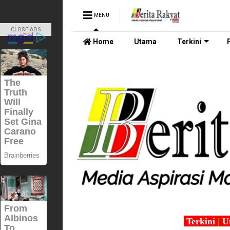
MENU
CLOSE ADS
Home
Utama
Terkini
Terkini
|
U