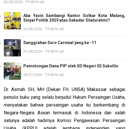
03/08/2026 - T?t Nh?n xét
Aba Yasin Sambangi Kantor Golkar Kota Malang,
Sinyal Politik 2029 atau Sekadar Silaturahmi?
02/08/2026 - T?t Nh?n xét
Sanggrahan Suro Carnival yang ke -11
01/08/2026 - T?t Nh?n xét
Pemotongan Dana PIP oleh SD Negeri 02 Sukolilo
28/07/2026 - T?t Nh?n xét
Dr. Asmah.
SH, MH (Dekan FH. UNSA) Makassar sebagai
penulis buku yang selalu berjudul Hukum Persaingan Usaha,
menyatakan bahwa persaingan usaha itu berkembang di
Negara-Negara Asean termasuk di Indonesia dan salah
satunya adalah hadirnya Komisi Pengawasan Persaingan
Usaha (KPPU) adalah lembaga independen yang