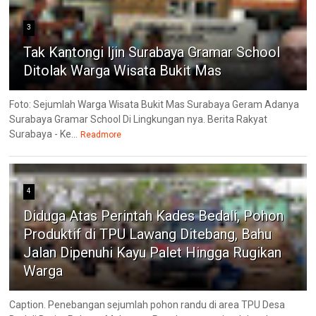
3
Tak Kantongi Ijin Surabaya Gramar School
Ditolak Warga Wisata Bukit Mas
Foto: Sejumlah Warga Wisata Bukit Mas Surabaya Geram Adanya
Surabaya Gramar School Di Lingkungan nya. Berita Rakyat
Surabaya - Ke...
Readmore
4
Diduga Atas Perintah Kades Bedali, Pohon
Produktif di TPU Lawang Ditebang, Bahu
Jalan Dipenuhi Kayu Palet Hingga Rugikan
Warga
Caption. Penebangan sejumlah pohon randu di area TPU Desa