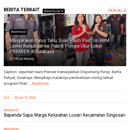
BERITA TERKAIT
VIEW ALL
Advertorial
Advertorial
Masyarakat Harus Tahu, Soal “Pasti Pas” Isi BBM
Lewat Kunjungan ke Pabrik Pompa Ukur Lokal
PREMIER di Surabaya
By
Official Malang
Caption. sejumlah team Premier menunjukkan Dispensing Pump. Berita
Rakyat, Surabaya. Menyikapi maraknya pemberitaan miring terkait
program Pasti ...
Readmore
0
Jan 15, 2026
Advertorial
Bapenda Sapa Warga Kelurahan Losari Kecamatan Singosari
Advertorial