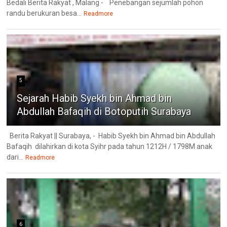
Bedali Berita Rakyat , Malang - Penebangan sejumlah pohon
randu berukuran besa...
Readmore
5
Sejarah Habib Syekh bin Ahmad bin
Abdullah Bafaqih di Botoputih Surabaya
Berita Rakyat || Surabaya, - Habib Syekh bin Ahmad bin Abdullah
Bafaqih dilahirkan di kota Syihr pada tahun 1212H / 1798M anak
dari...
Readmore
6