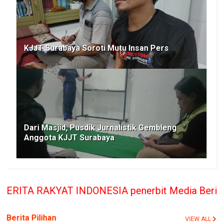
KJJT Surabaya Soroti Mutu Insan Pers
Dari Masjid, Pusdik Jurnalistik Gembleng
Anggota KJJT Surabaya
ONESIA penerbit Media Berita Rakyat hanya member
Berita Pilihan
VIEW ALL