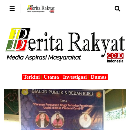
Terkini
|
Utama
|
Investigasi
|
Dumas