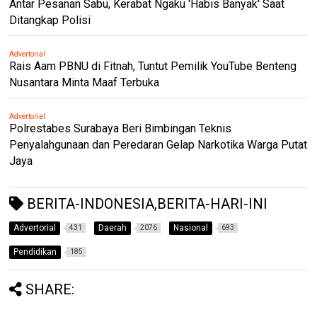
Antar Pesanan Sabu, Kerabat Ngaku 'Habis Banyak' Saat
Ditangkap Polisi
Advertorial
Rais Aam PBNU di Fitnah, Tuntut Pemilik YouTube Benteng
Nusantara Minta Maaf Terbuka
Advertorial
Polrestabes Surabaya Beri Bimbingan Teknis
Penyalahgunaan dan Peredaran Gelap Narkotika Warga Putat
Jaya
BERITA-INDONESIA,BERITA-HARI-INI
Advertorial
Daerah
Nasional
431
2076
693
Pendidikan
185
SHARE: