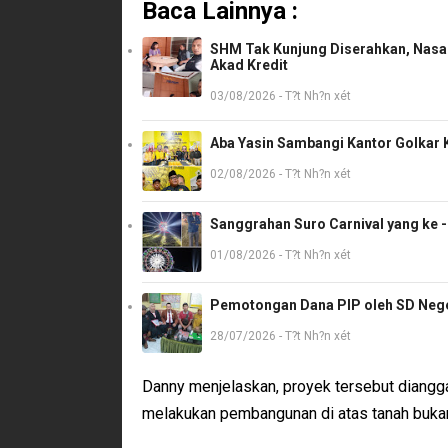
Baca Lainnya :
SHM Tak Kunjung Diserahkan, Nasab
Akad Kredit
03/08/2026 - T?t Nh?n xét
Aba Yasin Sambangi Kantor Golkar K
02/08/2026 - T?t Nh?n xét
Sanggrahan Suro Carnival yang ke 
01/08/2026 - T?t Nh?n xét
Pemotongan Dana PIP oleh SD Neger
28/07/2026 - T?t Nh?n xét
Danny menjelaskan, proyek tersebut diangg
melakukan pembangunan di atas tanah bukan