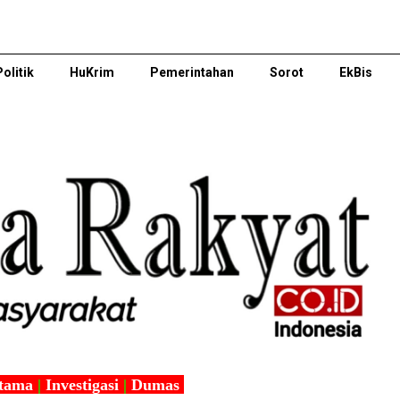
Politik
HuKrim
Pemerintahan
Sorot
EkBis
tama
|
Investigasi
|
Dumas