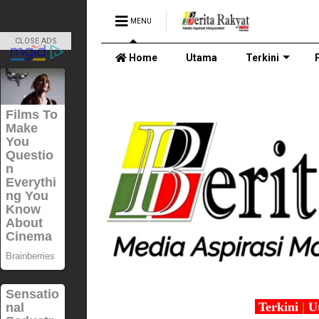
MENU
CLOSE ADS
Home
Utama
Terkini
Terkini
|
U