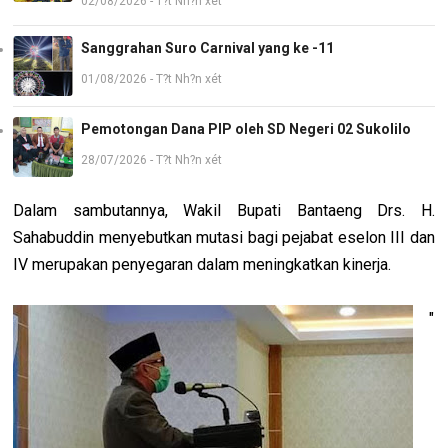
02/08/2026 - T?t Nh?n xét
Sanggrahan Suro Carnival yang ke -11
01/08/2026 - T?t Nh?n xét
Pemotongan Dana PIP oleh SD Negeri 02 Sukolilo
28/07/2026 - T?t Nh?n xét
Dalam sambutannya, Wakil Bupati Bantaeng Drs. H.
Sahabuddin menyebutkan mutasi bagi pejabat eselon III dan
IV merupakan penyegaran dalam meningkatkan kinerja.
"