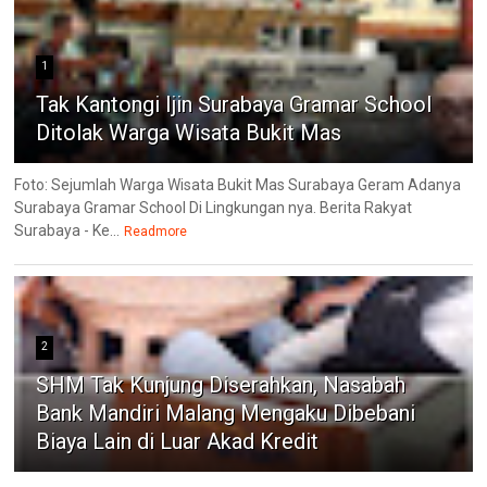
1
Tak Kantongi Ijin Surabaya Gramar School
Ditolak Warga Wisata Bukit Mas
Foto: Sejumlah Warga Wisata Bukit Mas Surabaya Geram Adanya
Surabaya Gramar School Di Lingkungan nya. Berita Rakyat
Surabaya - Ke...
Readmore
2
SHM Tak Kunjung Diserahkan, Nasabah
Bank Mandiri Malang Mengaku Dibebani
Biaya Lain di Luar Akad Kredit