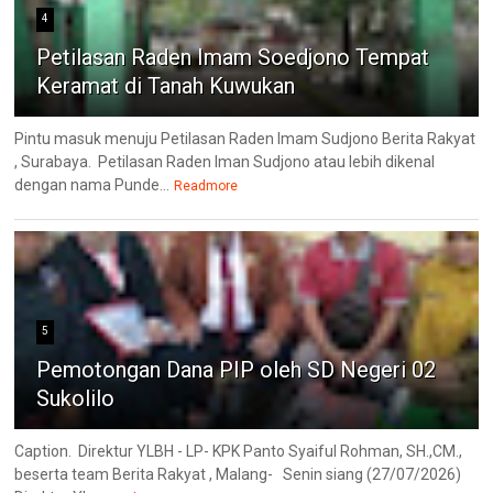
4
Petilasan Raden Imam Soedjono Tempat
Keramat di Tanah Kuwukan
Pintu masuk menuju Petilasan Raden Imam Sudjono Berita Rakyat
, Surabaya. Petilasan Raden Iman Sudjono atau lebih dikenal
dengan nama Punde...
Readmore
5
Pemotongan Dana PIP oleh SD Negeri 02
Sukolilo
Caption. Direktur YLBH - LP- KPK Panto Syaiful Rohman, SH.,CM.,
beserta team Berita Rakyat , Malang- Senin siang (27/07/2026)