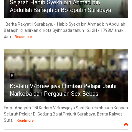
Sejarah Habib Syekh bin Ahmad bin
Abdullah Bafaqih di Botoputih Surabaya
Berita Rakyat || Surabaya, - Habib Syekh bin Ahmad bin Abdullah
Bafaqih dilahirkan di kota Syihr pada tahun 1212H / 1798M anak
dari...
Readmore
8
Kodam V/Brawijaya Himbau Pelajar Jauhi
Narkoba dan Pergaulan Sex Bebas
Foto: Anggota TNI Kodam V Brawijaya Saat Beri Himbauan Kepada
Seluruh Pelajar Di Gedung Balai Prajurit Surabaya. Berita Rakyat
Sura...
Readmore