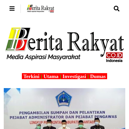
Terkini
|
Utama
|
Investigasi
|
Dumas