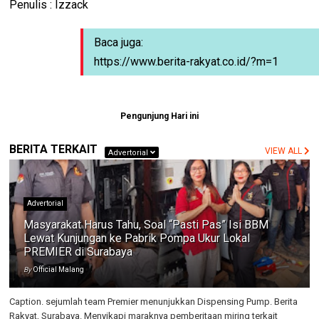
Penulis : Izzack
Baca juga:
https://www.berita-rakyat.co.id/?m=1
Pengunjung Hari ini
BERITA TERKAIT
VIEW ALL
Advertorial
Advertorial
Masyarakat Harus Tahu, Soal “Pasti Pas” Isi BBM
Lewat Kunjungan ke Pabrik Pompa Ukur Lokal
PREMIER di Surabaya
By
Official Malang
Caption. sejumlah team Premier menunjukkan Dispensing Pump. Berita
Rakyat, Surabaya. Menyikapi maraknya pemberitaan miring terkait