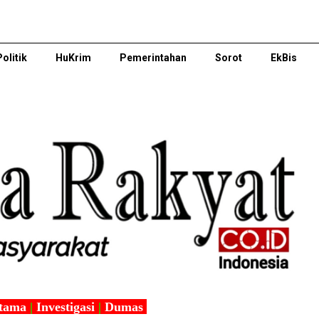
Politik
HuKrim
Pemerintahan
Sorot
EkBis
tama
|
Investigasi
|
Dumas