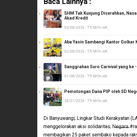
Baca Lainnya :
SHM Tak Kunjung Diserahkan, Nasab
Akad Kredit
03/08/2026 - T?t Nh?n xét
Aba Yasin Sambangi Kantor Golkar K
02/08/2026 - T?t Nh?n xét
Sanggrahan Suro Carnival yang ke 
01/08/2026 - T?t Nh?n xét
Pemotongan Dana PIP oleh SD Neger
28/07/2026 - T?t Nh?n xét
Di Banyuwangi, Lingkar Studi Kerakyatan (
menggelorakan aksi solidaritas; N̶e̶g̶a̶r̶a
membagikan 25 paket sembako kepada rakyat 