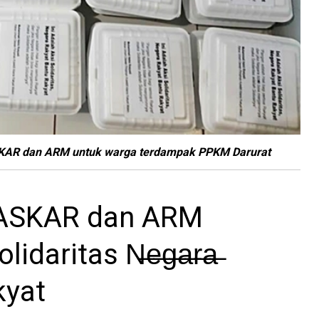
ASKAR dan ARM untuk warga terdampak PPKM Darurat
LASKAR dan ARM
daritas N̶e̶g̶a̶r̶a̶
kyat