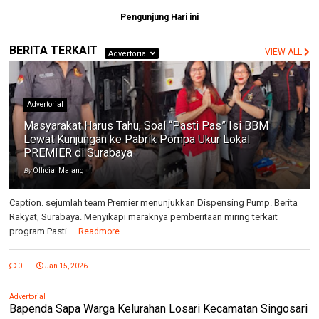
Pengunjung Hari ini
BERITA TERKAIT
VIEW ALL
Advertorial
Advertorial
Masyarakat Harus Tahu, Soal “Pasti Pas” Isi BBM
Lewat Kunjungan ke Pabrik Pompa Ukur Lokal
PREMIER di Surabaya
By
Official Malang
Caption. sejumlah team Premier menunjukkan Dispensing Pump. Berita
Rakyat, Surabaya. Menyikapi maraknya pemberitaan miring terkait
program Pasti ...
Readmore
0
Jan 15, 2026
Advertorial
Bapenda Sapa Warga Kelurahan Losari Kecamatan Singosari