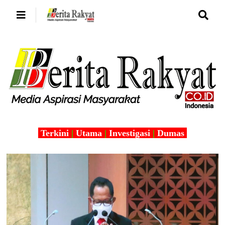
Terkini
|
Utama
|
Investigasi
|
Dumas