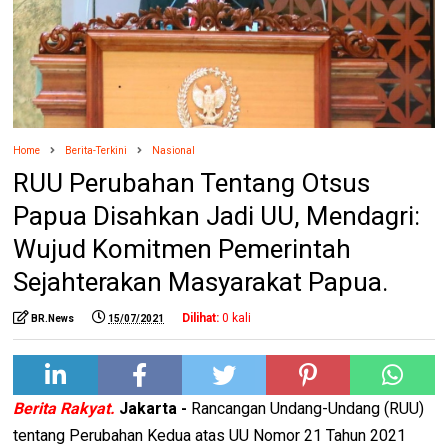
Home
Berita-Terkini
Nasional
RUU Perubahan Tentang Otsus
Papua Disahkan Jadi UU, Mendagri:
Wujud Komitmen Pemerintah
Sejahterakan Masyarakat Papua.
Dilihat:
0
kali
BR.News
15/07/2021
Berita Rakyat.
Jakarta -
Rancangan Undang-Undang (RUU)
tentang Perubahan Kedua atas UU Nomor 21 Tahun 2021