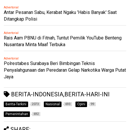
Advertorial
Antar Pesanan Sabu, Kerabat Ngaku 'Habis Banyak' Saat
Ditangkap Polisi
Advertorial
Rais Aam PBNU di Fitnah, Tuntut Pemilik YouTube Benteng
Nusantara Minta Maaf Terbuka
Advertorial
Polrestabes Surabaya Beri Bimbingan Teknis
Penyalahgunaan dan Peredaran Gelap Narkotika Warga Putat
Jaya
BERITA-INDONESIA,BERITA-HARI-INI
Berita-Terkini
Nasional
Opini
2073
693
99
Pemerintahan
692
SHARE: