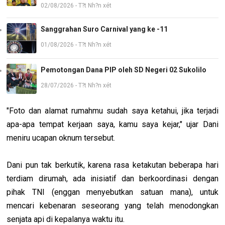
02/08/2026 - T?t Nh?n xét
Sanggrahan Suro Carnival yang ke -11
01/08/2026 - T?t Nh?n xét
Pemotongan Dana PIP oleh SD Negeri 02 Sukolilo
28/07/2026 - T?t Nh?n xét
"Foto dan alamat rumahmu sudah saya ketahui, jika terjadi
apa-apa tempat kerjaan saya, kamu saya kejar," ujar Dani
meniru ucapan oknum tersebut.
Dani pun tak berkutik, karena rasa ketakutan beberapa hari
terdiam dirumah, ada inisiatif dan berkoordinasi dengan
pihak TNI (enggan menyebutkan satuan mana), untuk
mencari kebenaran seseorang yang telah menodongkan
senjata api di kepalanya waktu itu.