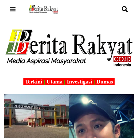
Terkini
|
Utama
|
Investigasi
|
Dumas