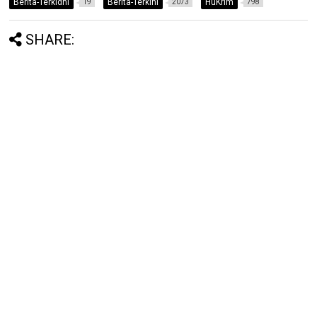
Berita-Terkidni
Berita-Terkini
HuKrim
19
2073
798
SHARE: