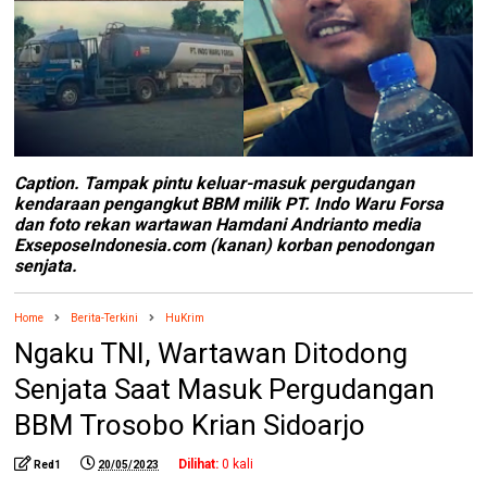
Caption. Tampak pintu keluar-masuk pergudangan
kendaraan pengangkut BBM milik PT. Indo Waru Forsa
dan foto rekan wartawan Hamdani Andrianto media
ExseposeIndonesia.com (kanan) korban penodongan
senjata.
Home
Berita-Terkini
HuKrim
Ngaku TNI, Wartawan Ditodong
Senjata Saat Masuk Pergudangan
BBM Trosobo Krian Sidoarjo
Dilihat:
0
kali
Red1
20/05/2023