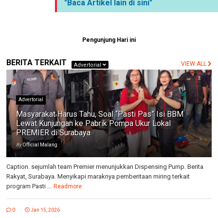
"Baca Artikel lain di sini"
Pengunjung Hari ini
BERITA TERKAIT
VIEW ALL
Advertorial
Advertorial
Masyarakat Harus Tahu, Soal “Pasti Pas” Isi BBM
Lewat Kunjungan ke Pabrik Pompa Ukur Lokal
PREMIER di Surabaya
By
Official Malang
Caption. sejumlah team Premier menunjukkan Dispensing Pump. Berita
Rakyat, Surabaya. Menyikapi maraknya pemberitaan miring terkait
program Pasti ...
Readmore
0
Jan 15, 2026