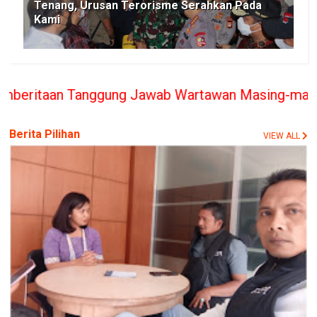
Tenang, Urusan Terorisme Serahkan Pada
Kami
nggung Jawab Wartawan Masing-masing, PT. BERITA R
Berita Pilihan
VIEW ALL