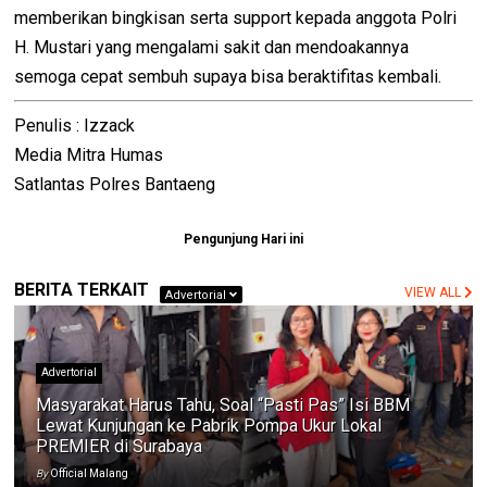
memberikan bingkisan serta support kepada anggota Polri
H. Mustari yang mengalami sakit dan mendoakannya
semoga cepat sembuh supaya bisa beraktifitas kembali.
Penulis : Izzack
Media Mitra Humas
Satlantas Polres Bantaeng
Pengunjung Hari ini
BERITA TERKAIT
VIEW ALL
Advertorial
Advertorial
Masyarakat Harus Tahu, Soal “Pasti Pas” Isi BBM
Lewat Kunjungan ke Pabrik Pompa Ukur Lokal
PREMIER di Surabaya
By
Official Malang