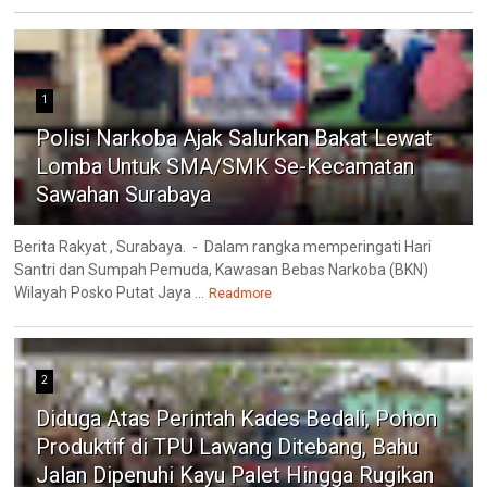
1
Polisi Narkoba Ajak Salurkan Bakat Lewat
Lomba Untuk SMA/SMK Se-Kecamatan
Sawahan Surabaya
Berita Rakyat , Surabaya. - Dalam rangka memperingati Hari
Santri dan Sumpah Pemuda, Kawasan Bebas Narkoba (BKN)
Wilayah Posko Putat Jaya ...
Readmore
2
Diduga Atas Perintah Kades Bedali, Pohon
Produktif di TPU Lawang Ditebang, Bahu
Jalan Dipenuhi Kayu Palet Hingga Rugikan