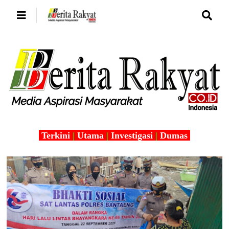
Terkini
|
Utama
|
Investigasi
|
Dumas