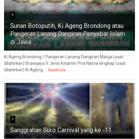
4
Sunan Botoputih, Ki Ageng Brondong atau
Pangeran Lanang Dangiran Penyebar Islam
di Jawa
Ki Ageng Brondong / Pangeran Lanang Dangiran Marga (saat
dilahirkan) Brawijaya V Jenis Kelamin Pria Nama lengkap (saat
dilahirkan) Ki Ageng ...
Readmore
5
Sanggrahan Suro Carnival yang ke -11