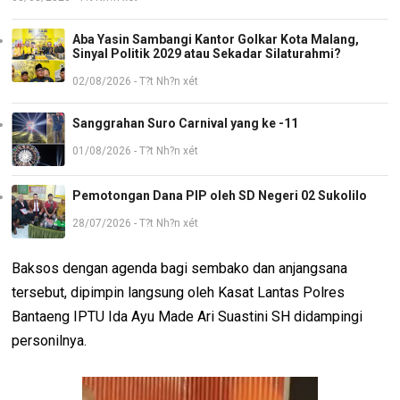
Aba Yasin Sambangi Kantor Golkar Kota Malang,
Sinyal Politik 2029 atau Sekadar Silaturahmi?
02/08/2026 - T?t Nh?n xét
Sanggrahan Suro Carnival yang ke -11
01/08/2026 - T?t Nh?n xét
Pemotongan Dana PIP oleh SD Negeri 02 Sukolilo
28/07/2026 - T?t Nh?n xét
Baksos dengan agenda bagi sembako dan anjangsana
tersebut, dipimpin langsung oleh Kasat Lantas Polres
Bantaeng IPTU Ida Ayu Made Ari Suastini SH didampingi
personilnya.