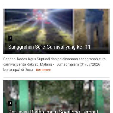
3
Sanggrahan Suro Carnival yang ke -11
Caption. Kades Agus Supriadi dan pelaksanaan sanggrahan suro
carnival Berita Rakyat , Malang - Jumat malam (31/07/2026)
bertempat di Desa...
Readmore
4
Petilasan Raden Imam Soedjono Tempat