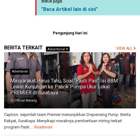
Baca juga:
"Baca Artikel lain di sini"
Pengunjung Hari ini
BERITA TERKAIT
VIEW ALL
Advertorial
Advertorial
Masyarakat Harus Tahu, Soal “Pasti Pas” Isi BBM
Lewat Kunjungan ke Pabrik Pompa Ukur Lokal
PREMIER di Surabaya
By
Official Malang
Caption. sejumlah team Premier menunjukkan Dispensing Pump. Berita
Rakyat, Surabaya. Menyikapi maraknya pemberitaan miring terkait
program Pasti ...
Readmore