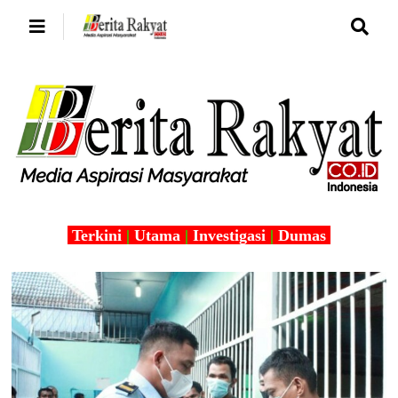
Terkini
|
Utama
|
Investigasi
|
Dumas