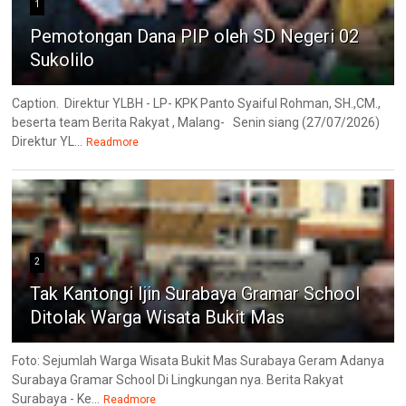
1
Pemotongan Dana PIP oleh SD Negeri 02
Sukolilo
Caption. Direktur YLBH - LP- KPK Panto Syaiful Rohman, SH.,CM.,
beserta team Berita Rakyat , Malang- Senin siang (27/07/2026)
Direktur YL...
Readmore
2
Tak Kantongi Ijin Surabaya Gramar School
Ditolak Warga Wisata Bukit Mas
Foto: Sejumlah Warga Wisata Bukit Mas Surabaya Geram Adanya
Surabaya Gramar School Di Lingkungan nya. Berita Rakyat
Surabaya - Ke...
Readmore