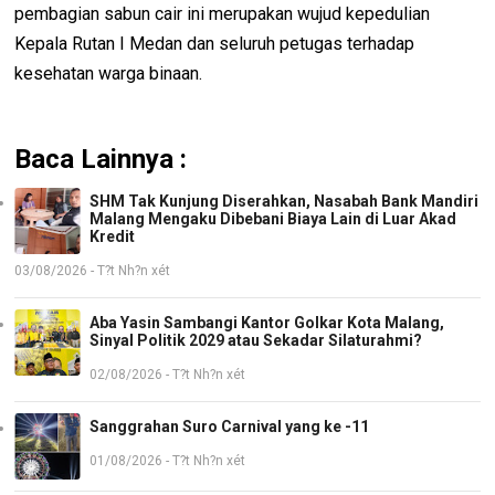
pembagian sabun cair ini merupakan wujud kepedulian
Kepala Rutan I Medan dan seluruh petugas terhadap
kesehatan warga binaan.
Baca Lainnya :
SHM Tak Kunjung Diserahkan, Nasabah Bank Mandiri
Malang Mengaku Dibebani Biaya Lain di Luar Akad
Kredit
03/08/2026 - T?t Nh?n xét
Aba Yasin Sambangi Kantor Golkar Kota Malang,
Sinyal Politik 2029 atau Sekadar Silaturahmi?
02/08/2026 - T?t Nh?n xét
Sanggrahan Suro Carnival yang ke -11
01/08/2026 - T?t Nh?n xét