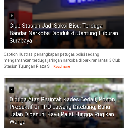
6
Club Stasiun Jadi Saksi Bisu: Terduga
Bandar Narkoba Diciduk di Jantung Hiburan
Surabaya
Caption. Ilustrasi penangkapan petugas polisi sedang
mengamankan terduga jaringan narkoba di parkiran lantai 3 Club
Stasiun Tujungan Plaza S...
Readmore
7
Diduga Atas Perintah Kades Bedali, Pohon
Produktif di TPU Lawang Ditebang, Bahu
Jalan Dipenuhi Kayu Palet Hingga Rugikan
Warga