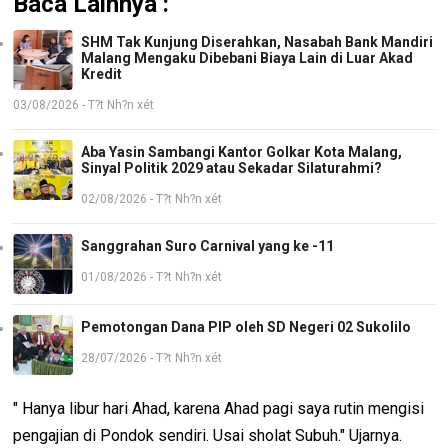
Baca Lainnya :
SHM Tak Kunjung Diserahkan, Nasabah Bank Mandiri
Malang Mengaku Dibebani Biaya Lain di Luar Akad
Kredit
03/08/2026 - T?t Nh?n xét
Aba Yasin Sambangi Kantor Golkar Kota Malang,
Sinyal Politik 2029 atau Sekadar Silaturahmi?
02/08/2026 - T?t Nh?n xét
Sanggrahan Suro Carnival yang ke -11
01/08/2026 - T?t Nh?n xét
Pemotongan Dana PIP oleh SD Negeri 02 Sukolilo
28/07/2026 - T?t Nh?n xét
" Hanya libur hari Ahad, karena Ahad pagi saya rutin mengisi
pengajian di Pondok sendiri. Usai sholat Subuh." Ujarnya.