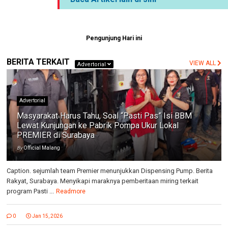
Pengunjung Hari ini
BERITA TERKAIT
VIEW ALL
Advertorial
Advertorial
Masyarakat Harus Tahu, Soal “Pasti Pas” Isi BBM
Lewat Kunjungan ke Pabrik Pompa Ukur Lokal
PREMIER di Surabaya
By
Official Malang
Caption. sejumlah team Premier menunjukkan Dispensing Pump. Berita
Rakyat, Surabaya. Menyikapi maraknya pemberitaan miring terkait
program Pasti ...
Readmore
0
Jan 15, 2026