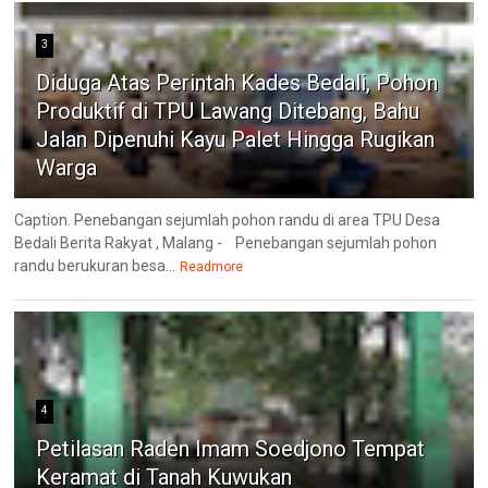
3
Diduga Atas Perintah Kades Bedali, Pohon
Produktif di TPU Lawang Ditebang, Bahu
Jalan Dipenuhi Kayu Palet Hingga Rugikan
Warga
Caption. Penebangan sejumlah pohon randu di area TPU Desa
Bedali Berita Rakyat , Malang - Penebangan sejumlah pohon
randu berukuran besa...
Readmore
4
Petilasan Raden Imam Soedjono Tempat
Keramat di Tanah Kuwukan