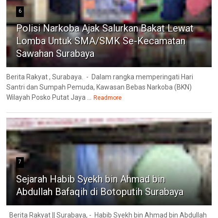
6
Polisi Narkoba Ajak Salurkan Bakat Lewat
Lomba Untuk SMA/SMK Se-Kecamatan
Sawahan Surabaya
Berita Rakyat , Surabaya. - Dalam rangka memperingati Hari
Santri dan Sumpah Pemuda, Kawasan Bebas Narkoba (BKN)
Wilayah Posko Putat Jaya ...
Readmore
7
Sejarah Habib Syekh bin Ahmad bin
Abdullah Bafaqih di Botoputih Surabaya
Berita Rakyat || Surabaya, - Habib Syekh bin Ahmad bin Abdullah