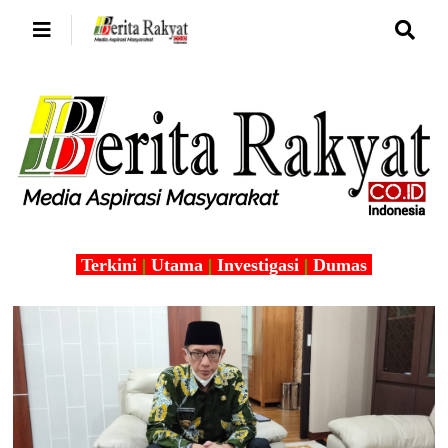
Terkini
|
Utama
|
Investigasi
|
Dumas