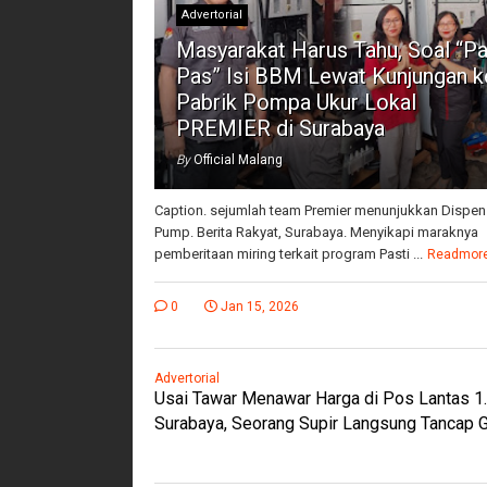
Advertorial
Masyarakat Harus Tahu, Soal “Pa
Pas” Isi BBM Lewat Kunjungan k
Pabrik Pompa Ukur Lokal
PREMIER di Surabaya
By
Official Malang
Caption. sejumlah team Premier menunjukkan Dispen
Pump. Berita Rakyat, Surabaya. Menyikapi maraknya
pemberitaan miring terkait program Pasti ...
Readmor
0
Jan 15, 2026
Advertorial
Usai Tawar Menawar Harga di Pos Lantas 1
Surabaya, Seorang Supir Langsung Tancap 