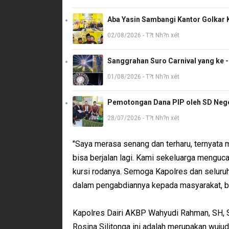
Aba Yasin Sambangi Kantor Golkar K
02/08/2026 - T?t Nh?n xét
Sanggrahan Suro Carnival yang ke 
01/08/2026 - T?t Nh?n xét
Pemotongan Dana PIP oleh SD Neger
28/07/2026 - T?t Nh?n xét
"Saya merasa senang dan terharu, ternyata 
bisa berjalan lagi. Kami sekeluarga menguc
kursi rodanya. Semoga Kapolres dan seluruh
dalam pengabdiannya kepada masyarakat, ba
Kapolres Dairi AKBP Wahyudi Rahman, SH, 
Rosina Silitonga ini adalah merupakan wuju