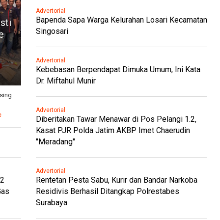
Advertorial
Bapenda Sapa Warga Kelurahan Losari Kecamatan
sti
Singosari
e
Advertorial
Kebebasan Berpendapat Dimuka Umum, Ini Kata
Dr. Miftahul Munir
sing
Advertorial
e
Diberitakan Tawar Menawar di Pos Pelangi 1.2,
Kasat PJR Polda Jatim AKBP Imet Chaerudin
"Meradang"
Advertorial
.2
Rentetan Pesta Sabu, Kurir dan Bandar Narkoba
Gas
Residivis Berhasil Ditangkap Polrestabes
Surabaya