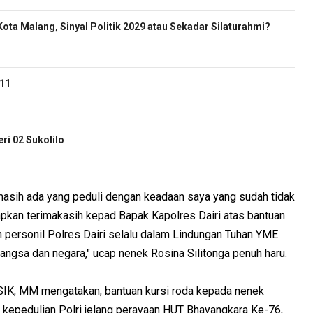
ota Malang, Sinyal Politik 2029 atau Sekadar Silaturahmi?
-11
i 02 Sukolilo
masih ada yang peduli dengan keadaan saya yang sudah tidak
apkan terimakasih kepad Bapak Kapolres Dairi atas bantuan
 personil Polres Dairi selalu dalam Lindungan Tuhan YME
ngsa dan negara," ucap nenek Rosina Silitonga penuh haru.
SIK, MM mengatakan, bantuan kursi roda kepada nenek
d kepedulian Polri jelang perayaan HUT Bhayangkara Ke-76,