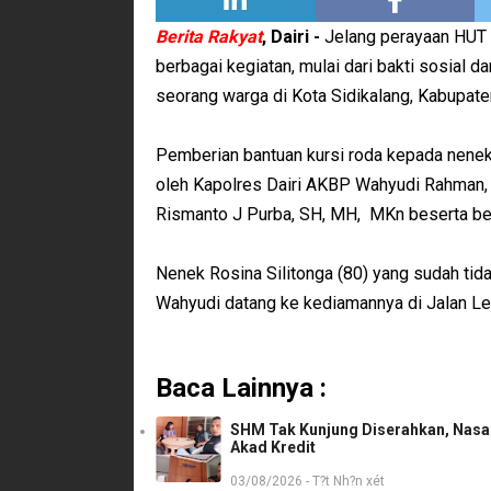
Berita Rakyat
, Dairi -
Jelang perayaan HUT 
berbagai kegiatan, mulai dari bakti sosial 
seorang warga di Kota Sidikalang, Kabupaten
Pemberian bantuan kursi roda kepada nenek 
oleh Kapolres Dairi AKBP Wahyudi Rahman,
Rismanto J Purba, SH, MH, MKn beserta beb
Nenek Rosina Silitonga (80) yang sudah tidak
Wahyudi datang ke kediamannya di Jalan Les
Baca Lainnya :
SHM Tak Kunjung Diserahkan, Nasab
Akad Kredit
03/08/2026 - T?t Nh?n xét