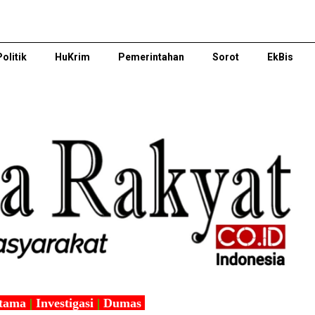
Politik
HuKrim
Pemerintahan
Sorot
EkBis
tama
|
Investigasi
|
Dumas