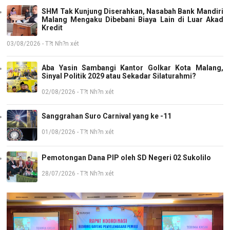
SHM Tak Kunjung Diserahkan, Nasabah Bank Mandiri
Malang Mengaku Dibebani Biaya Lain di Luar Akad
Kredit
03/08/2026 - T?t Nh?n xét
Aba Yasin Sambangi Kantor Golkar Kota Malang,
Sinyal Politik 2029 atau Sekadar Silaturahmi?
02/08/2026 - T?t Nh?n xét
Sanggrahan Suro Carnival yang ke -11
01/08/2026 - T?t Nh?n xét
Pemotongan Dana PIP oleh SD Negeri 02 Sukolilo
28/07/2026 - T?t Nh?n xét