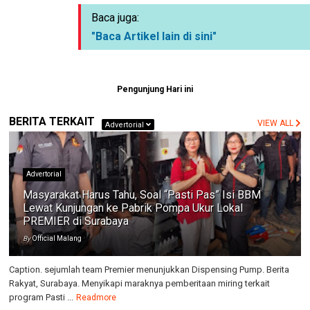
Baca juga:
"Baca Artikel lain di sini"
Pengunjung Hari ini
BERITA TERKAIT
VIEW ALL
Advertorial
Advertorial
Masyarakat Harus Tahu, Soal “Pasti Pas” Isi BBM
Lewat Kunjungan ke Pabrik Pompa Ukur Lokal
PREMIER di Surabaya
By
Official Malang
Caption. sejumlah team Premier menunjukkan Dispensing Pump. Berita
Rakyat, Surabaya. Menyikapi maraknya pemberitaan miring terkait
program Pasti ...
Readmore