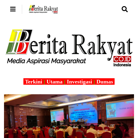
Terkini
|
Utama
|
Investigasi
|
Dumas