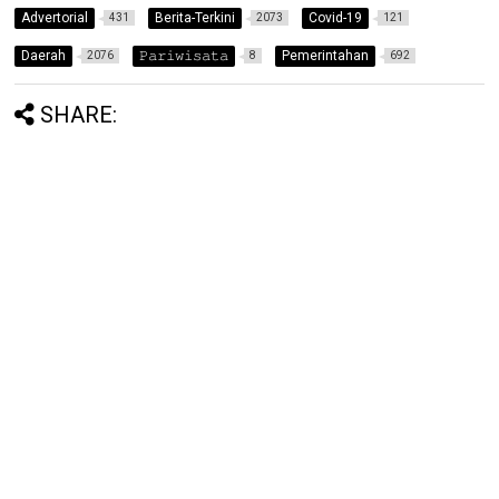
Advertorial
Berita-Terkini
Covid-19
431
2073
121
Daerah
𝙿𝚊𝚛𝚒𝚠𝚒𝚜𝚊𝚝𝚊
Pemerintahan
2076
8
692
SHARE: