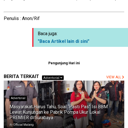
Penulis : Anon/Rif
Baca juga:
"Baca Artikel lain di sini"
Pengunjung Hari ini
BERITA TERKAIT
VIEW ALL
Advertorial
Advertorial
Masyarakat Harus Tahu, Soal “Pasti Pas” Isi BBM
Lewat Kunjungan ke Pabrik Pompa Ukur Lokal
PREMIER di Surabaya
By
Official Malang