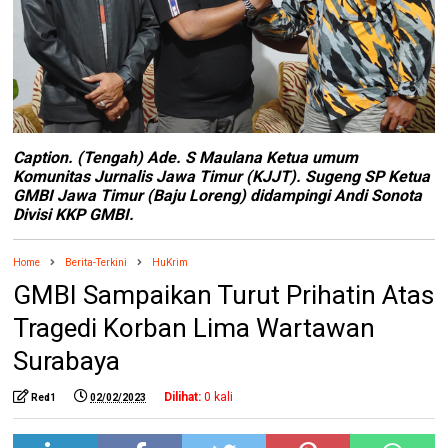
Caption. (Tengah) Ade. S Maulana Ketua umum
Komunitas Jurnalis Jawa Timur (KJJT). Sugeng SP Ketua
GMBI Jawa Timur (Baju Loreng) didampingi Andi Sonota
Divisi KKP GMBI.
Home
Berita-Terkini
HuKrim
GMBI Sampaikan Turut Prihatin Atas
Tragedi Korban Lima Wartawan
Surabaya
Dilihat:
0
kali
Red1
02/02/2023