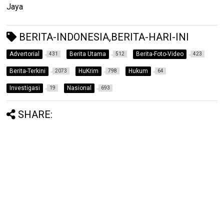
Jaya
BERITA-INDONESIA,BERITA-HARI-INI
Advertorial
Berita Utama
Berita-Foto-Video
431
512
423
Berita-Terkini
HuKrim
Hukum
2073
798
64
Investigasi
Nasional
19
693
SHARE: