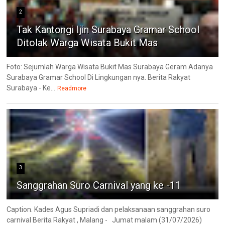
2
Tak Kantongi Ijin Surabaya Gramar School
Ditolak Warga Wisata Bukit Mas
Foto: Sejumlah Warga Wisata Bukit Mas Surabaya Geram Adanya
Surabaya Gramar School Di Lingkungan nya. Berita Rakyat
Surabaya - Ke...
Readmore
3
Sanggrahan Suro Carnival yang ke -11
Caption. Kades Agus Supriadi dan pelaksanaan sanggrahan suro
carnival Berita Rakyat , Malang - Jumat malam (31/07/2026)