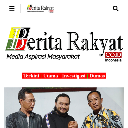
Terkini
|
Utama
|
Investigasi
|
Dumas