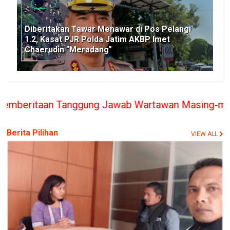
Diberitakan Tawar Menawar di Pos Pelangi
1.2, Kasat PJR Polda Jatim AKBP Imet
Chaerudin "Meradang"
ggung Jawab Wartawan Masing-masing, PT. BERITA R
Berita Pilihan
VIEW ALL