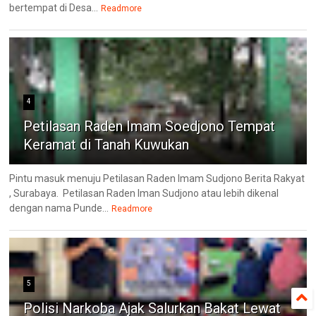
bertempat di Desa...
Readmore
4
Petilasan Raden Imam Soedjono Tempat
Keramat di Tanah Kuwukan
Pintu masuk menuju Petilasan Raden Imam Sudjono Berita Rakyat
, Surabaya. Petilasan Raden Iman Sudjono atau lebih dikenal
dengan nama Punde...
Readmore
5
Polisi Narkoba Ajak Salurkan Bakat Lewat