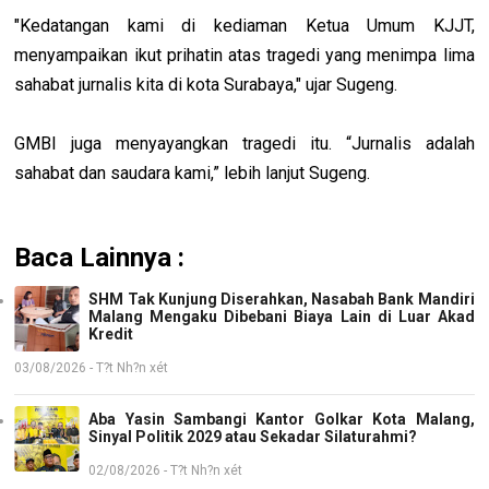
"Kedatangan kami di kediaman Ketua Umum KJJT,
menyampaikan ikut prihatin atas tragedi yang menimpa lima
sahabat jurnalis kita di kota Surabaya," ujar Sugeng.
GMBI juga menyayangkan tragedi itu. “Jurnalis adalah
sahabat dan saudara kami,” lebih lanjut Sugeng.
Baca Lainnya :
SHM Tak Kunjung Diserahkan, Nasabah Bank Mandiri
Malang Mengaku Dibebani Biaya Lain di Luar Akad
Kredit
03/08/2026 - T?t Nh?n xét
Aba Yasin Sambangi Kantor Golkar Kota Malang,
Sinyal Politik 2029 atau Sekadar Silaturahmi?
02/08/2026 - T?t Nh?n xét