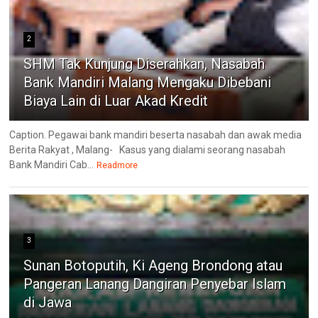
2
SHM Tak Kunjung Diserahkan, Nasabah
Bank Mandiri Malang Mengaku Dibebani
Biaya Lain di Luar Akad Kredit
Caption. Pegawai bank mandiri beserta nasabah dan awak media
Berita Rakyat , Malang- ‎Kasus yang dialami seorang nasabah
Bank Mandiri Cab...
Readmore
3
Sunan Botoputih, Ki Ageng Brondong atau
Pangeran Lanang Dangiran Penyebar Islam
di Jawa