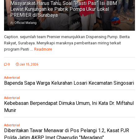
Masyarakat Harus Tahu, Soal “Pasti Pas” Isi BBM
Lewat Kunjungan ke Pabrik Pompa Ukur Lokal
PREMIER di Surabaya
By
Official Malang
Caption. sejumlah team Premier menunjukkan Dispensing Pump. Berita
Rakyat, Surabaya. Menyikapi maraknya pemberitaan miring terkait
program Pasti ...
Readmore
0
Jan 15, 2026
Advertorial
Bapenda Sapa Warga Kelurahan Losari Kecamatan Singosari
Advertorial
Kebebasan Berpendapat Dimuka Umum, Ini Kata Dr. Miftahul
Munir
Advertorial
Diberitakan Tawar Menawar di Pos Pelangi 1.2, Kasat PJR
Polda Jatim AKBP Imet Chaerudin "Meradang"