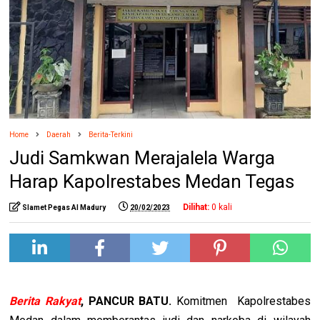
Home
Daerah
Berita-Terkini
Judi Samkwan Merajalela Warga
Harap Kapolrestabes Medan Tegas
Dilihat:
0
kali
Slamet Pegas Al Madury
20/02/2023
Berita Rakyat
, PANCUR BATU.
Komitmen Kapolrestabes