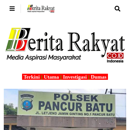
Terkini
|
Utama
|
Investigasi
|
Dumas