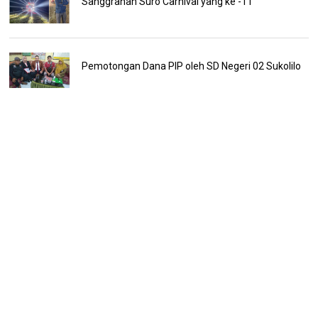
Sanggrahan Suro Carnival yang ke -11
Pemotongan Dana PIP oleh SD Negeri 02 Sukolilo