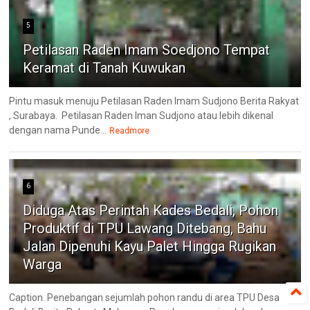
5
Petilasan Raden Imam Soedjono Tempat
Keramat di Tanah Kuwukan
Pintu masuk menuju Petilasan Raden Imam Sudjono Berita Rakyat
, Surabaya. Petilasan Raden Iman Sudjono atau lebih dikenal
dengan nama Punde...
Readmore
6
Diduga Atas Perintah Kades Bedali, Pohon
Produktif di TPU Lawang Ditebang, Bahu
Jalan Dipenuhi Kayu Palet Hingga Rugikan
Warga
Caption. Penebangan sejumlah pohon randu di area TPU Desa