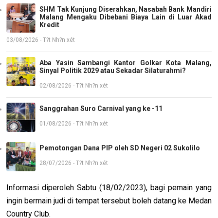
SHM Tak Kunjung Diserahkan, Nasabah Bank Mandiri
Malang Mengaku Dibebani Biaya Lain di Luar Akad
Kredit
03/08/2026 - T?t Nh?n xét
Aba Yasin Sambangi Kantor Golkar Kota Malang,
Sinyal Politik 2029 atau Sekadar Silaturahmi?
02/08/2026 - T?t Nh?n xét
Sanggrahan Suro Carnival yang ke -11
01/08/2026 - T?t Nh?n xét
Pemotongan Dana PIP oleh SD Negeri 02 Sukolilo
28/07/2026 - T?t Nh?n xét
Informasi diperoleh Sabtu (18/02/2023), bagi pemain yang
ingin bermain judi di tempat tersebut boleh datang ke Medan
Country Club.