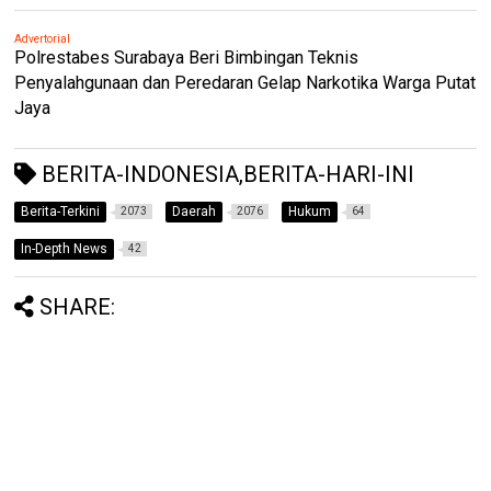
Advertorial
Polrestabes Surabaya Beri Bimbingan Teknis
Penyalahgunaan dan Peredaran Gelap Narkotika Warga Putat
Jaya
BERITA-INDONESIA,BERITA-HARI-INI
Berita-Terkini
Daerah
Hukum
2073
2076
64
In-Depth News
42
SHARE: