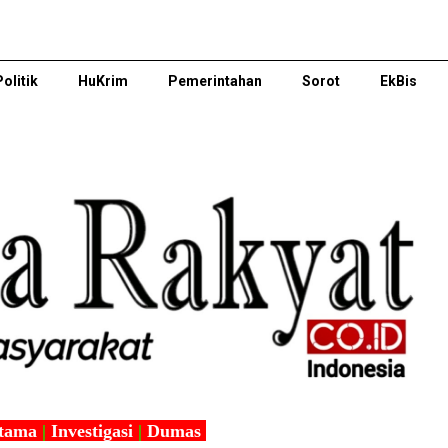
Politik
HuKrim
Pemerintahan
Sorot
EkBis
tama
|
Investigasi
|
Dumas