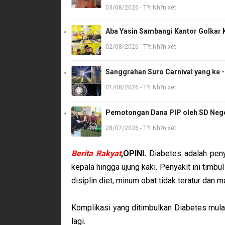
03/08/2026 - T?t Nh?n xét
Aba Yasin Sambangi Kantor Golkar K
02/08/2026 - T?t Nh?n xét
Sanggrahan Suro Carnival yang ke 
01/08/2026 - T?t Nh?n xét
Pemotongan Dana PIP oleh SD Neger
28/07/2026 - T?t Nh?n xét
Berita Rakyat
,OPINI.
Diabetes adalah peny
kepala hingga ujung kaki. Penyakit ini timbul 
disiplin diet, minum obat tidak teratur dan 
Komplikasi yang ditimbulkan Diabetes mulai d
lagi.