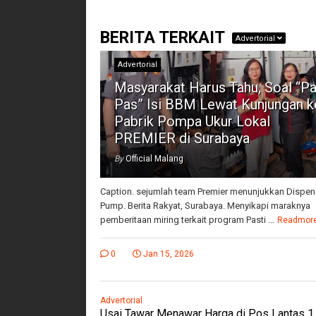
BERITA TERKAIT
Advertorial
Advertorial
Masyarakat Harus Tahu, Soal “Pa
Pas” Isi BBM Lewat Kunjungan k
Pabrik Pompa Ukur Lokal
PREMIER di Surabaya
By
Official Malang
Caption. sejumlah team Premier menunjukkan Dispen
Pump. Berita Rakyat, Surabaya. Menyikapi maraknya
pemberitaan miring terkait program Pasti ...
Readmor
0
Jan 15, 2026
Advertorial
Usai Tawar Menawar Harga di Pos Lantas 1