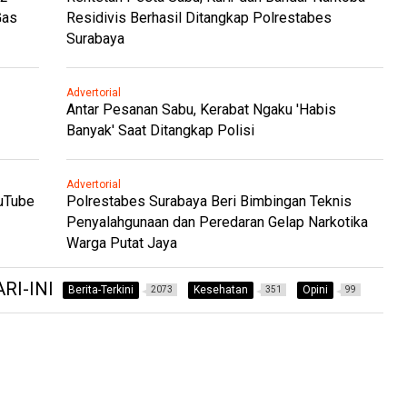
Gas
Residivis Berhasil Ditangkap Polrestabes
Surabaya
Advertorial
Antar Pesanan Sabu, Kerabat Ngaku 'Habis
Banyak' Saat Ditangkap Polisi
Advertorial
ouTube
Polrestabes Surabaya Beri Bimbingan Teknis
Penyalahgunaan dan Peredaran Gelap Narkotika
Warga Putat Jaya
RI-INI
Berita-Terkini
Kesehatan
Opini
2073
351
99