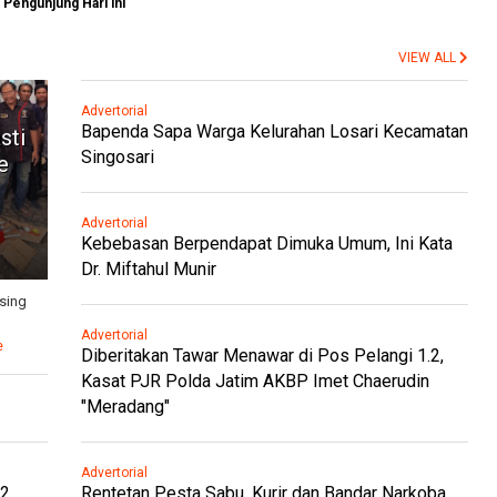
Pengunjung Hari ini
VIEW ALL
Advertorial
Bapenda Sapa Warga Kelurahan Losari Kecamatan
sti
Singosari
e
Advertorial
Kebebasan Berpendapat Dimuka Umum, Ini Kata
Dr. Miftahul Munir
sing
Advertorial
e
Diberitakan Tawar Menawar di Pos Pelangi 1.2,
Kasat PJR Polda Jatim AKBP Imet Chaerudin
"Meradang"
Advertorial
.2
Rentetan Pesta Sabu, Kurir dan Bandar Narkoba