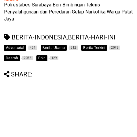
Polrestabes Surabaya Beri Bimbingan Teknis
Penyalahgunaan dan Peredaran Gelap Narkotika Warga Putat
Jaya
BERITA-INDONESIA,BERITA-HARI-INI
Advertorial
Berita Utama
Berita-Terkini
431
512
2073
Daerah
Polri
2076
129
SHARE: