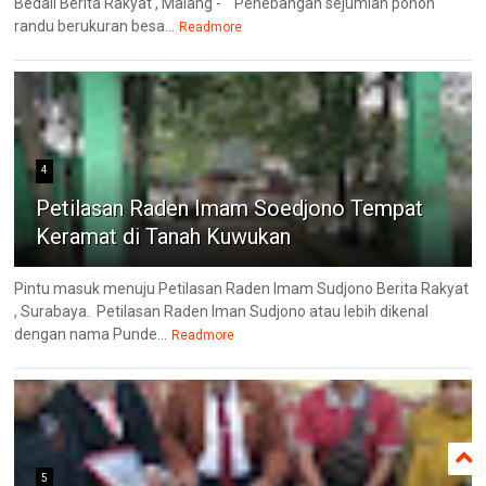
Bedali Berita Rakyat , Malang - Penebangan sejumlah pohon
randu berukuran besa...
Readmore
4
Petilasan Raden Imam Soedjono Tempat
Keramat di Tanah Kuwukan
Pintu masuk menuju Petilasan Raden Imam Sudjono Berita Rakyat
, Surabaya. Petilasan Raden Iman Sudjono atau lebih dikenal
dengan nama Punde...
Readmore
5