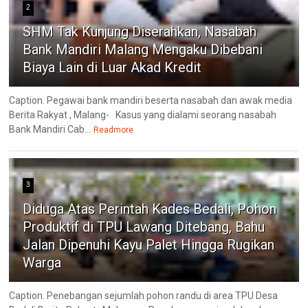
2
SHM Tak Kunjung Diserahkan, Nasabah
Bank Mandiri Malang Mengaku Dibebani
Biaya Lain di Luar Akad Kredit
Caption. Pegawai bank mandiri beserta nasabah dan awak media
Berita Rakyat , Malang- ‎Kasus yang dialami seorang nasabah
Bank Mandiri Cab...
Readmore
3
Diduga Atas Perintah Kades Bedali, Pohon
Produktif di TPU Lawang Ditebang, Bahu
Jalan Dipenuhi Kayu Palet Hingga Rugikan
Warga
Caption. Penebangan sejumlah pohon randu di area TPU Desa