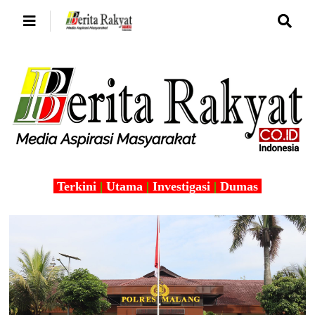
Terkini
|
Utama
|
Investigasi
|
Dumas