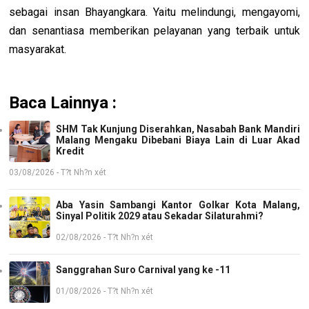
sebagai insan Bhayangkara. Yaitu melindungi, mengayomi,
dan senantiasa memberikan pelayanan yang terbaik untuk
masyarakat.
Baca Lainnya :
SHM Tak Kunjung Diserahkan, Nasabah Bank Mandiri
Malang Mengaku Dibebani Biaya Lain di Luar Akad
Kredit
03/08/2026 - T?t Nh?n xét
Aba Yasin Sambangi Kantor Golkar Kota Malang,
Sinyal Politik 2029 atau Sekadar Silaturahmi?
02/08/2026 - T?t Nh?n xét
Sanggrahan Suro Carnival yang ke -11
01/08/2026 - T?t Nh?n xét