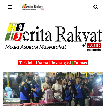
Terkini
|
Utama
|
Investigasi
|
Dumas