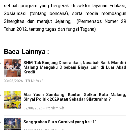
sebuah program yang bergerak di sektor layanan Edukasi,
Sosialisasi (tentang bencana), serta media membangun
Sinergitas dan merajut Jejaring, (Permensos Nomer 29
Tahun 2012, tentang tugas dan fungsi Tagana).
Baca Lainnya :
SHM Tak Kunjung Diserahkan, Nasabah Bank Mandiri
Malang Mengaku Dibebani Biaya Lain di Luar Akad
Kredit
03/08/2026 - T?t Nh?n xét
Aba Yasin Sambangi Kantor Golkar Kota Malang,
Sinyal Politik 2029 atau Sekadar Silaturahmi?
02/08/2026 - T?t Nh?n xét
Sanggrahan Suro Carnival yang ke -11