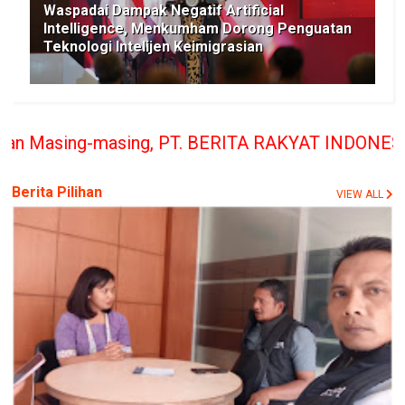
Waspadai Dampak Negatif Artificial
Intelligence, Menkumham Dorong Penguatan
Teknologi Intelijen Keimigrasian
, PT. BERITA RAKYAT INDONESIA penerbit Media Ber
Berita Pilihan
VIEW ALL