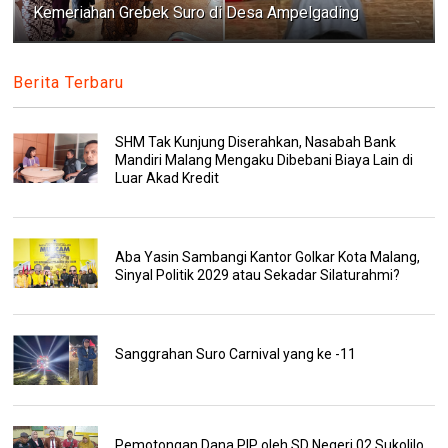
Kemeriahan Grebek Suro di Desa Ampelgading
Berita Terbaru
SHM Tak Kunjung Diserahkan, Nasabah Bank
Mandiri Malang Mengaku Dibebani Biaya Lain di
Luar Akad Kredit
Aba Yasin Sambangi Kantor Golkar Kota Malang,
Sinyal Politik 2029 atau Sekadar Silaturahmi?
Sanggrahan Suro Carnival yang ke -11
Pemotongan Dana PIP oleh SD Negeri 02 Sukolilo