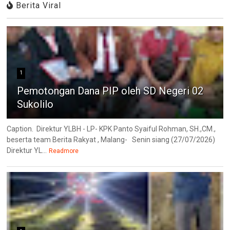
Berita Viral
1
Pemotongan Dana PIP oleh SD Negeri 02
Sukolilo
Caption. Direktur YLBH - LP- KPK Panto Syaiful Rohman, SH.,CM.,
beserta team Berita Rakyat , Malang- Senin siang (27/07/2026)
Direktur YL...
Readmore