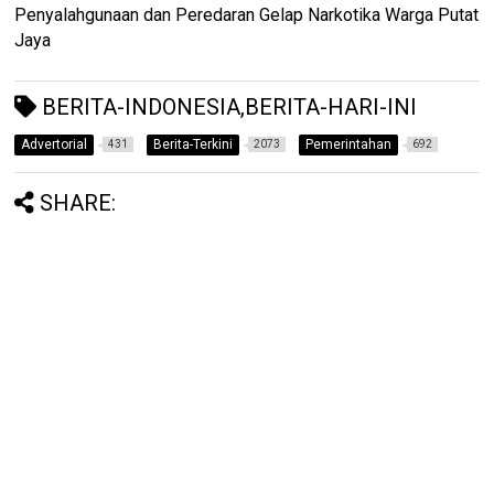
Penyalahgunaan dan Peredaran Gelap Narkotika Warga Putat
Jaya
BERITA-INDONESIA,BERITA-HARI-INI
Advertorial
Berita-Terkini
Pemerintahan
431
2073
692
SHARE: