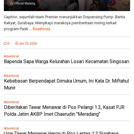
By
Official Malang
Caption. sejumlah team Premier menunjukkan Dispensing Pump. Berita
Rakyat, Surabaya. Menyikapi maraknya pemberitaan miring terkait
program Pasti ...
Readmore
0
Jan 15, 2026
Advertorial
Bapenda Sapa Warga Kelurahan Losari Kecamatan Singosari
Advertorial
Kebebasan Berpendapat Dimuka Umum, Ini Kata Dr. Miftahul
Munir
Advertorial
Diberitakan Tawar Menawar di Pos Pelangi 1.2, Kasat PJR
Polda Jatim AKBP Imet Chaerudin "Meradang"
Advertorial
Usai Tawar Menawar Harga di Pos Lantas 1.2 Surabaya,