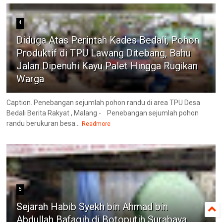
4
Diduga Atas Perintah Kades Bedali, Pohon
Produktif di TPU Lawang Ditebang, Bahu
Jalan Dipenuhi Kayu Palet Hingga Rugikan
Warga
Caption. Penebangan sejumlah pohon randu di area TPU Desa
Bedali Berita Rakyat , Malang - Penebangan sejumlah pohon
randu berukuran besa...
Readmore
5
Sejarah Habib Syekh bin Ahmad bin
Abdullah Bafaqih di Botoputih Surabaya