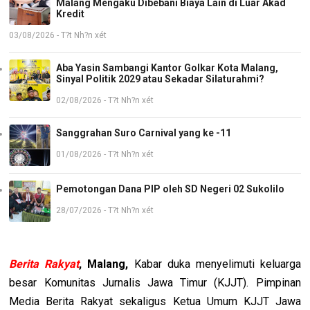
Malang Mengaku Dibebani Biaya Lain di Luar Akad
Kredit
03/08/2026 - T?t Nh?n xét
Aba Yasin Sambangi Kantor Golkar Kota Malang,
Sinyal Politik 2029 atau Sekadar Silaturahmi?
02/08/2026 - T?t Nh?n xét
Sanggrahan Suro Carnival yang ke -11
01/08/2026 - T?t Nh?n xét
Pemotongan Dana PIP oleh SD Negeri 02 Sukolilo
28/07/2026 - T?t Nh?n xét
Berita Rakyat
, Malang,
Kabar duka menyelimuti keluarga
besar Komunitas Jurnalis Jawa Timur (KJJT). Pimpinan
Media Berita Rakyat sekaligus Ketua Umum KJJT Jawa