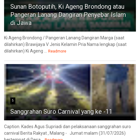
Sunan Botoputih, Ki Ageng Brondong atau
Pangeran Lanang Dangiran Penyebar Islam
di Jawa
Ki Ageng Brondong / Pangeran Lanang Dangiran Marga (saat
dilahirkan) Brawijaya V Jenis Kelamin Pria Nama lengkap (saat
dilahirkan) Ki Ageng ...
Readmore
5
Sanggrahan Suro Carnival yang ke -11
Caption. Kades Agus Supriadi dan pelaksanaan sanggrahan suro
carnival Berita Rakyat , Malang - Jumat malam (31/07/2026)
bertempat di Desa...