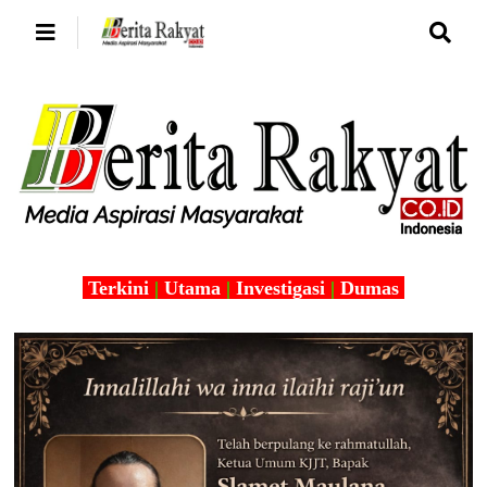
Terkini
|
Utama
|
Investigasi
|
Dumas