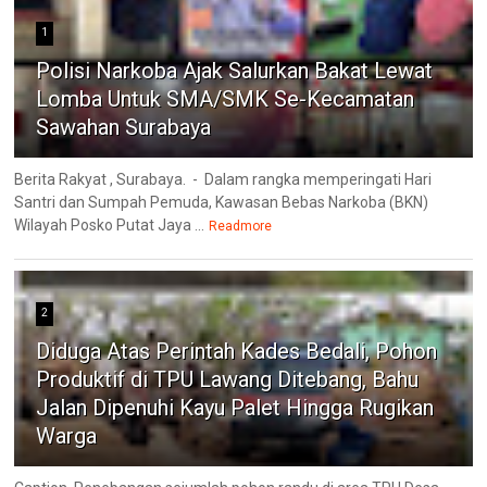
1
Polisi Narkoba Ajak Salurkan Bakat Lewat
Lomba Untuk SMA/SMK Se-Kecamatan
Sawahan Surabaya
Berita Rakyat , Surabaya. - Dalam rangka memperingati Hari
Santri dan Sumpah Pemuda, Kawasan Bebas Narkoba (BKN)
Wilayah Posko Putat Jaya ...
Readmore
2
Diduga Atas Perintah Kades Bedali, Pohon
Produktif di TPU Lawang Ditebang, Bahu
Jalan Dipenuhi Kayu Palet Hingga Rugikan
Warga