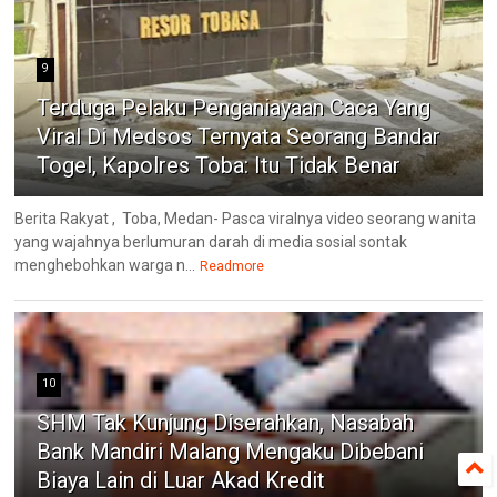
9
Terduga Pelaku Penganiayaan Caca Yang
Viral Di Medsos Ternyata Seorang Bandar
Togel, Kapolres Toba: Itu Tidak Benar
Berita Rakyat , Toba, Medan- Pasca viralnya video seorang wanita
yang wajahnya berlumuran darah di media sosial sontak
menghebohkan warga n...
Readmore
10
SHM Tak Kunjung Diserahkan, Nasabah
Bank Mandiri Malang Mengaku Dibebani
Biaya Lain di Luar Akad Kredit