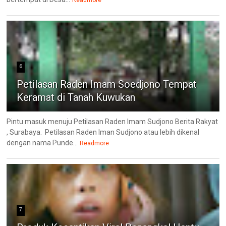
Readmore
6
Petilasan Raden Imam Soedjono Tempat
Keramat di Tanah Kuwukan
Pintu masuk menuju Petilasan Raden Imam Sudjono Berita Rakyat
, Surabaya. Petilasan Raden Iman Sudjono atau lebih dikenal
dengan nama Punde...
Readmore
7