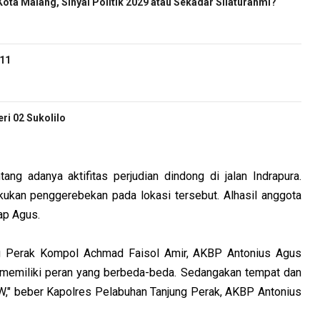
ota Malang, Sinyal Politik 2029 atau Sekadar Silaturahmi?
-11
i 02 Sukolilo
tang adanya aktifitas perjudian dindong di jalan Indrapura.
kukan penggerebekan pada lokasi tersebut. Alhasil anggota
ap Agus.
g Perak Kompol Achmad Faisol Amir, AKBP Antonius Agus
 memiliki peran yang berbeda-beda. Sedangakan tempat dan
DW," beber Kapolres Pelabuhan Tanjung Perak, AKBP Antonius