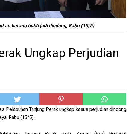
kan barang bukti judi dindong, Rabu (15/5).
erak Ungkap Perjudian
es Pelabuhan Tanjung Perak ungkap kasus perjudian dindong
aya, Rabu (15/5).
Pelabuhan Tanjung Perak pada Kamis (9/5) Berhasil