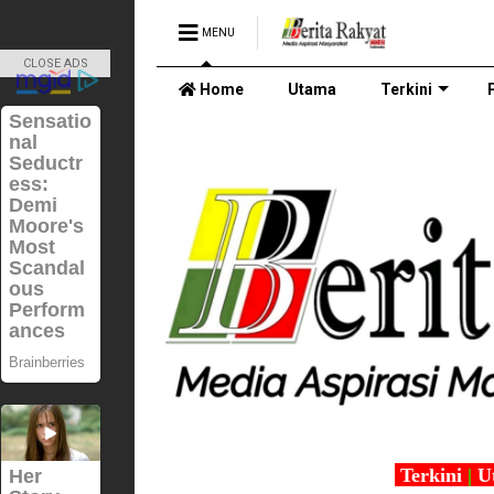
MENU
CLOSE ADS
Home
Utama
Terkini
Terkini
|
U