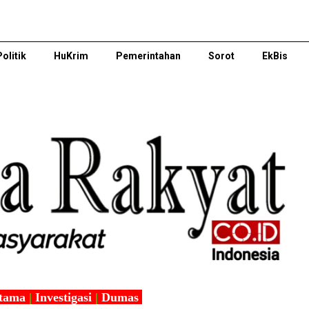
Politik
HuKrim
Pemerintahan
Sorot
EkBis
tama
|
Investigasi
|
Dumas