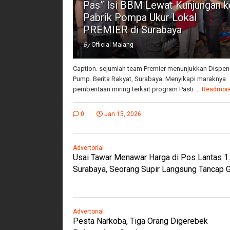
Pas” Isi BBM Lewat Kunjungan k
Pabrik Pompa Ukur Lokal
PREMIER di Surabaya
By
Official Malang
Caption. sejumlah team Premier menunjukkan Dispen
Pump. Berita Rakyat, Surabaya. Menyikapi maraknya
pemberitaan miring terkait program Pasti ...
Readmor
0
Jan 15, 2026
Advertorial
Usai Tawar Menawar Harga di Pos Lantas 1
Surabaya, Seorang Supir Langsung Tancap 
Advertorial
Pesta Narkoba, Tiga Orang Digerebek