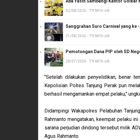
Aba Yasin Sambangi Kantor Golkar K
02/08/2026 - T?t Nh?n xét
Sanggrahan Suro Carnival yang ke 
01/08/2026 - T?t Nh?n xét
Pemotongan Dana PIP oleh SD Neger
28/07/2026 - T?t Nh?n xét
"Setelah dilakukan penyelidikan, benar ten
Kepolisian Polres Tanjung Perak pun mela
berhasil mengamankan empat pelaku," ungk
Didampingi Wakapolres Pelabuhan Tanjun
Rahmanto mengatakan, keempat pelaku ini
sarana perjudian dindong tersebut milik A
Agus Rahmanto.