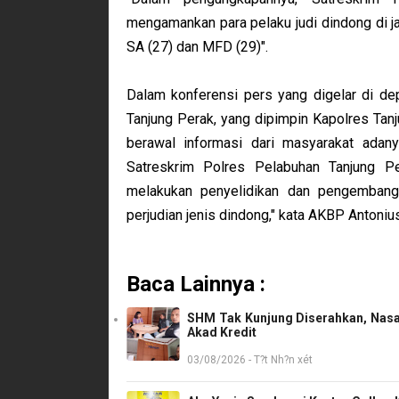
mengamankan para pelaku judi dindong di ja
SA (27) dan MFD (29)".
Dalam konferensi pers yang digelar di de
Tanjung Perak, yang dipimpin Kapolres T
berawal informasi dari masyarakat adanya 
Satreskrim Polres Pelabuhan Tanjung 
melakukan penyelidikan dan pengembang
perjudian jenis dindong," kata AKBP Antoni
Baca Lainnya :
SHM Tak Kunjung Diserahkan, Nasa
Akad Kredit
03/08/2026 - T?t Nh?n xét