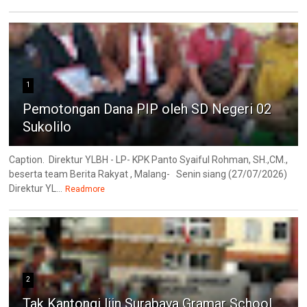
1
Pemotongan Dana PIP oleh SD Negeri 02
Sukolilo
Caption. Direktur YLBH - LP- KPK Panto Syaiful Rohman, SH.,CM.,
beserta team Berita Rakyat , Malang- Senin siang (27/07/2026)
Direktur YL...
Readmore
2
Tak Kantongi Ijin Surabaya Gramar School