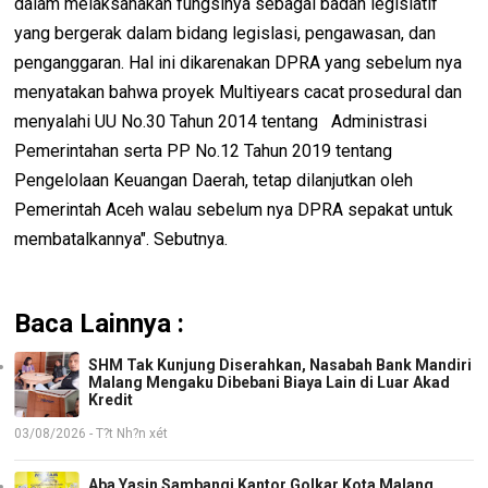
dalam melaksanakan fungsinya sebagai badan legislatif
yang bergerak dalam bidang legislasi, pengawasan, dan
penganggaran. Hal ini dikarenakan DPRA yang sebelum nya
menyatakan bahwa proyek Multiyears cacat prosedural dan
menyalahi UU No.30 Tahun 2014 tentang Administrasi
Pemerintahan serta PP No.12 Tahun 2019 tentang
Pengelolaan Keuangan Daerah, tetap dilanjutkan oleh
Pemerintah Aceh walau sebelum nya DPRA sepakat untuk
membatalkannya". Sebutnya.
Baca Lainnya :
SHM Tak Kunjung Diserahkan, Nasabah Bank Mandiri
Malang Mengaku Dibebani Biaya Lain di Luar Akad
Kredit
03/08/2026 - T?t Nh?n xét
Aba Yasin Sambangi Kantor Golkar Kota Malang,