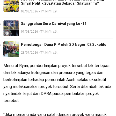
Sinyal Politik 2029 atau Sekadar Silaturahmi?
02/08/2026 - T?t Nh?n xét
Sanggrahan Suro Carnival yang ke -11
01/08/2026 - T?t Nh?n xét
Pemotongan Dana PIP oleh SD Negeri 02 Sukolilo
28/07/2026 - T?t Nh?n xét
Menurut Ryan, pemberlanjutan proyek tersebut tak terlepas
dari tak adanya ketegasan dan preasure yang tegas dan
berkelanjutan terhadap pemerintah Aceh selaku eksekutif
yang melaksanakan proyek tersebut. Serta ditambah tak ada
nya tindak lanjut dari DPRA pasca pembatalan proyek
tersebut.
"Jika memang ada yang salah dengan proyek yang masuk