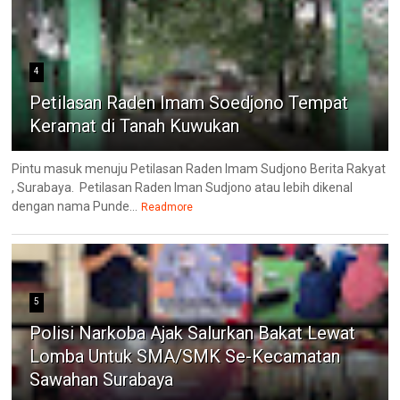
4
Petilasan Raden Imam Soedjono Tempat
Keramat di Tanah Kuwukan
Pintu masuk menuju Petilasan Raden Imam Sudjono Berita Rakyat
, Surabaya. Petilasan Raden Iman Sudjono atau lebih dikenal
dengan nama Punde...
Readmore
5
Polisi Narkoba Ajak Salurkan Bakat Lewat
Lomba Untuk SMA/SMK Se-Kecamatan
Sawahan Surabaya