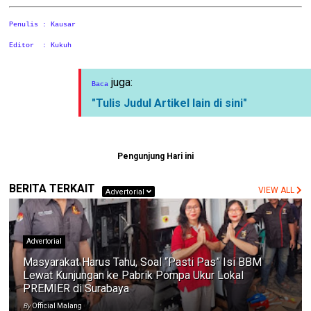
Penulis : Kausar
Editor : Kukuh
juga:
Baca
"Tulis Judul Artikel lain di sini"
Pengunjung Hari ini
BERITA TERKAIT
VIEW ALL
Advertorial
Advertorial
Masyarakat Harus Tahu, Soal “Pasti Pas” Isi BBM
Lewat Kunjungan ke Pabrik Pompa Ukur Lokal
PREMIER di Surabaya
By
Official Malang