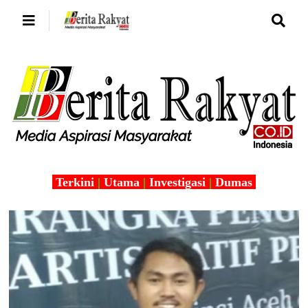
Terkini
|
Utama
|
Investigasi
|
Dumas