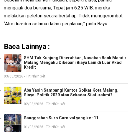
mengajak doa bersama, Tepat jam 6.25 WIB, mereka
melakukan peleton secara bertahap. Tidak menggerombol.
“Atur dua-dua selama dalam perjalanan,” pinta Bayu.
Baca Lainnya :
SHM Tak Kunjung Diserahkan, Nasabah Bank Mandiri
Malang Mengaku Dibebani Biaya Lain di Luar Akad
Kredit
03/08/2026 - T?t Nh?n xét
Aba Yasin Sambangi Kantor Golkar Kota Malang,
Sinyal Politik 2029 atau Sekadar Silaturahmi?
02/08/2026 - T?t Nh?n xét
Sanggrahan Suro Carnival yang ke -11
01/08/2026 - T?t Nh?n xét