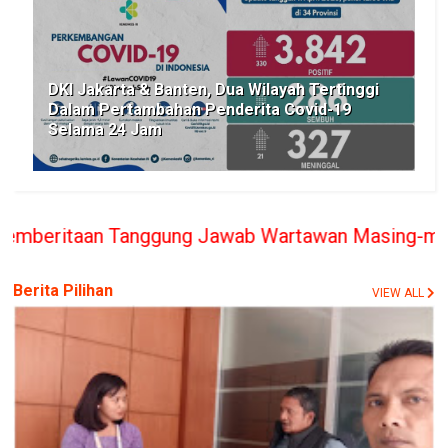
DKI Jakarta & Banten, Dua Wilayah Tertinggi
Dalam Pertambahan Penderita Covid-19
Selama 24 Jam
anggung Jawab Wartawan Masing-masing, PT. BERITA
Berita Pilihan
VIEW ALL