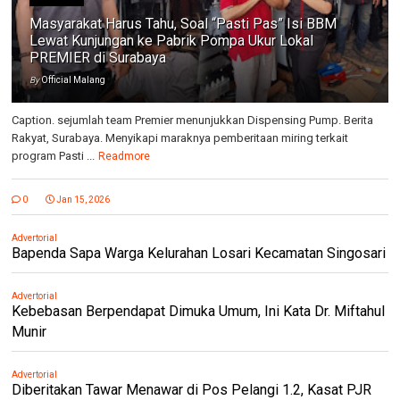
Masyarakat Harus Tahu, Soal “Pasti Pas” Isi BBM
Lewat Kunjungan ke Pabrik Pompa Ukur Lokal
PREMIER di Surabaya
By
Official Malang
Caption. sejumlah team Premier menunjukkan Dispensing Pump. Berita
Rakyat, Surabaya. Menyikapi maraknya pemberitaan miring terkait
program Pasti ...
Readmore
0
Jan 15, 2026
Advertorial
Bapenda Sapa Warga Kelurahan Losari Kecamatan Singosari
Advertorial
Kebebasan Berpendapat Dimuka Umum, Ini Kata Dr. Miftahul
Munir
Advertorial
Diberitakan Tawar Menawar di Pos Pelangi 1.2, Kasat PJR