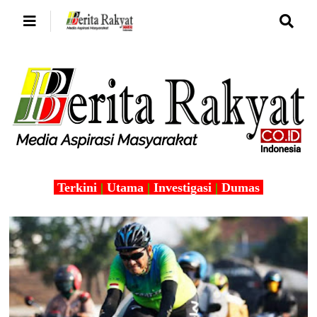
Terkini
|
Utama
|
Investigasi
|
Dumas