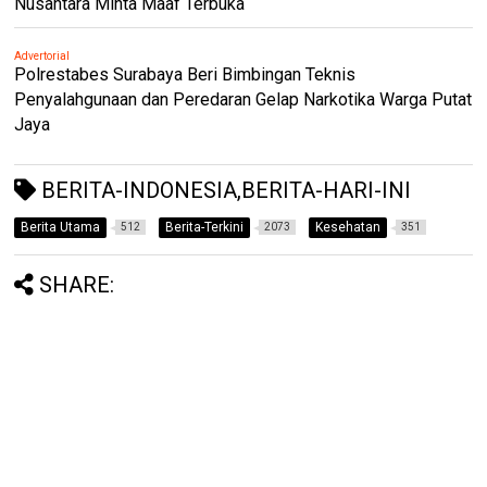
Nusantara Minta Maaf Terbuka
Advertorial
Polrestabes Surabaya Beri Bimbingan Teknis
Penyalahgunaan dan Peredaran Gelap Narkotika Warga Putat
Jaya
BERITA-INDONESIA,BERITA-HARI-INI
Berita Utama
Berita-Terkini
Kesehatan
512
2073
351
SHARE: