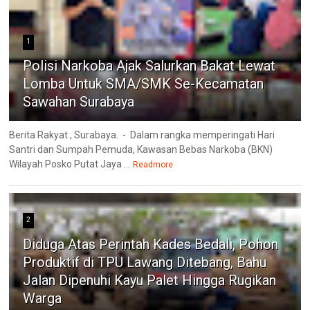
1
Polisi Narkoba Ajak Salurkan Bakat Lewat
Lomba Untuk SMA/SMK Se-Kecamatan
Sawahan Surabaya
Berita Rakyat , Surabaya. - Dalam rangka memperingati Hari
Santri dan Sumpah Pemuda, Kawasan Bebas Narkoba (BKN)
Wilayah Posko Putat Jaya ...
Readmore
2
Diduga Atas Perintah Kades Bedali, Pohon
Produktif di TPU Lawang Ditebang, Bahu
Jalan Dipenuhi Kayu Palet Hingga Rugikan
Warga