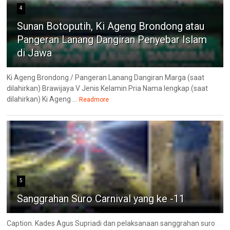
4
Sunan Botoputih, Ki Ageng Brondong atau
Pangeran Lanang Dangiran Penyebar Islam
di Jawa
Ki Ageng Brondong / Pangeran Lanang Dangiran Marga (saat
dilahirkan) Brawijaya V Jenis Kelamin Pria Nama lengkap (saat
dilahirkan) Ki Ageng ...
Readmore
5
Sanggrahan Suro Carnival yang ke -11
Caption. Kades Agus Supriadi dan pelaksanaan sanggrahan suro