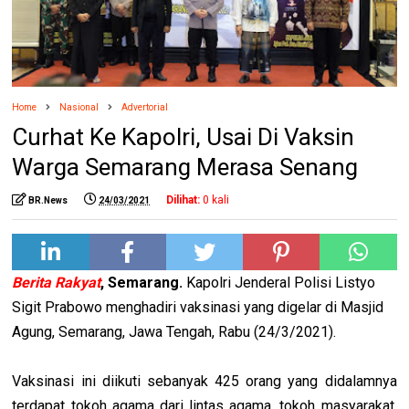
Home
Nasional
Advertorial
Curhat Ke Kapolri, Usai Di Vaksin
Warga Semarang Merasa Senang
Dilihat:
0
kali
BR.News
24/03/2021
Berita Rakyat
, Semarang.
Kapolri Jenderal Polisi Listyo
Sigit Prabowo menghadiri vaksinasi yang digelar di Masjid
Agung, Semarang, Jawa Tengah, Rabu (24/3/2021).
Vaksinasi ini diikuti sebanyak 425 orang yang didalamnya
terdapat tokoh agama dari lintas agama, tokoh masyarakat,