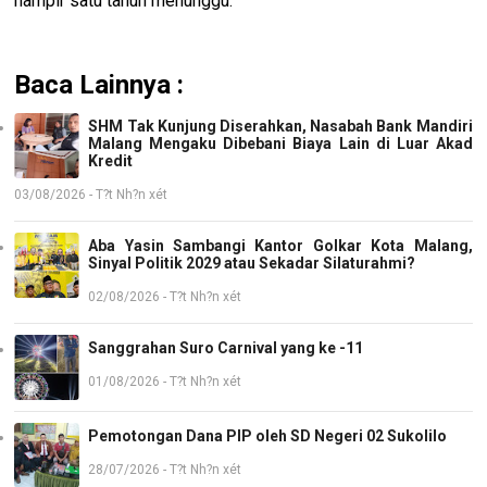
hampir satu tahun menunggu.
Baca Lainnya :
SHM Tak Kunjung Diserahkan, Nasabah Bank Mandiri
Malang Mengaku Dibebani Biaya Lain di Luar Akad
Kredit
03/08/2026 - T?t Nh?n xét
Aba Yasin Sambangi Kantor Golkar Kota Malang,
Sinyal Politik 2029 atau Sekadar Silaturahmi?
02/08/2026 - T?t Nh?n xét
Sanggrahan Suro Carnival yang ke -11
01/08/2026 - T?t Nh?n xét
Pemotongan Dana PIP oleh SD Negeri 02 Sukolilo
28/07/2026 - T?t Nh?n xét