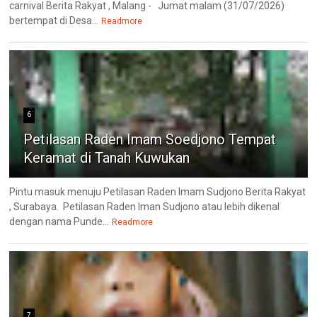
carnival Berita Rakyat , Malang - Jumat malam (31/07/2026)
bertempat di Desa...
Readmore
6
Petilasan Raden Imam Soedjono Tempat
Keramat di Tanah Kuwukan
Pintu masuk menuju Petilasan Raden Imam Sudjono Berita Rakyat
, Surabaya. Petilasan Raden Iman Sudjono atau lebih dikenal
dengan nama Punde...
Readmore
7