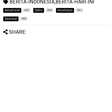
BERITA-INDONESIA,BERITA-HARI-INI
Advertorial
EkBis
Kesehatan
431
343
351
Nasional
693
SHARE: