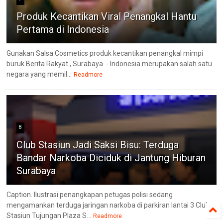
Produk Kecantikan Viral Penangkal Hantu
Pertama di Indonesia
Gunakan Salsa Cosmetics produk kecantikan penangkal mimpi
buruk Berita Rakyat , Surabaya - Indonesia merupakan salah satu
negara yang memil...
Readmore
8
Club Stasiun Jadi Saksi Bisu: Terduga
Bandar Narkoba Diciduk di Jantung Hiburan
Surabaya
Caption. Ilustrasi penangkapan petugas polisi sedang
mengamankan terduga jaringan narkoba di parkiran lantai 3 Club
Stasiun Tujungan Plaza S...
Readmore