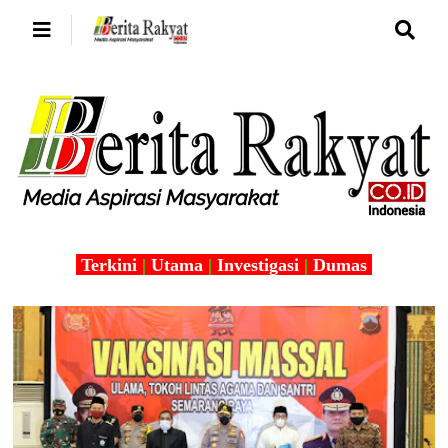
Terkini
|
Utama
|
Investigasi
|
Dumas