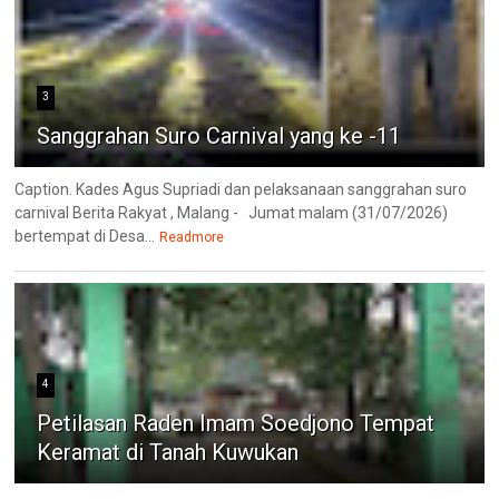
3
Sanggrahan Suro Carnival yang ke -11
Caption. Kades Agus Supriadi dan pelaksanaan sanggrahan suro
carnival Berita Rakyat , Malang - Jumat malam (31/07/2026)
bertempat di Desa...
Readmore
4
Petilasan Raden Imam Soedjono Tempat
Keramat di Tanah Kuwukan