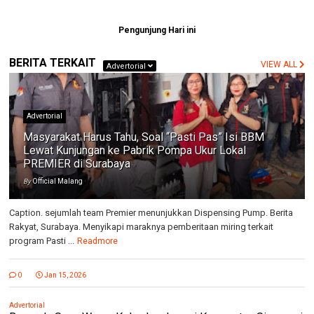
Pengunjung Hari ini
BERITA TERKAIT
VIEW ALL
Advertorial
Advertorial
Masyarakat Harus Tahu, Soal “Pasti Pas” Isi BBM
Lewat Kunjungan ke Pabrik Pompa Ukur Lokal
PREMIER di Surabaya
By
Official Malang
Caption. sejumlah team Premier menunjukkan Dispensing Pump. Berita
Rakyat, Surabaya. Menyikapi maraknya pemberitaan miring terkait
program Pasti ...
Readmore
0
Jan 15, 2026
Advertorial