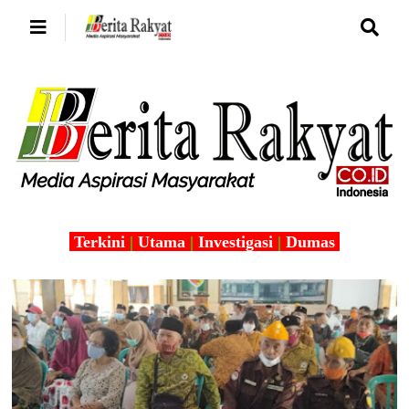
Terkini
|
Utama
|
Investigasi
|
Dumas