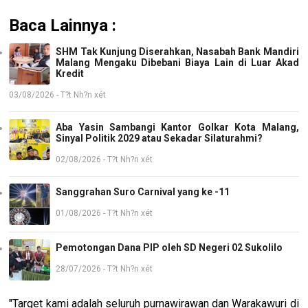
Baca Lainnya :
SHM Tak Kunjung Diserahkan, Nasabah Bank Mandiri
Malang Mengaku Dibebani Biaya Lain di Luar Akad
Kredit
03/08/2026 - T?t Nh?n xét
Aba Yasin Sambangi Kantor Golkar Kota Malang,
Sinyal Politik 2029 atau Sekadar Silaturahmi?
02/08/2026 - T?t Nh?n xét
Sanggrahan Suro Carnival yang ke -11
01/08/2026 - T?t Nh?n xét
Pemotongan Dana PIP oleh SD Negeri 02 Sukolilo
28/07/2026 - T?t Nh?n xét
"Target kami adalah seluruh purnawirawan dan Warakawuri di