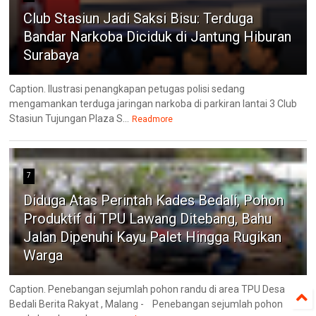
Club Stasiun Jadi Saksi Bisu: Terduga
Bandar Narkoba Diciduk di Jantung Hiburan
Surabaya
Caption. Ilustrasi penangkapan petugas polisi sedang
mengamankan terduga jaringan narkoba di parkiran lantai 3 Club
Stasiun Tujungan Plaza S...
Readmore
7
Diduga Atas Perintah Kades Bedali, Pohon
Produktif di TPU Lawang Ditebang, Bahu
Jalan Dipenuhi Kayu Palet Hingga Rugikan
Warga
Caption. Penebangan sejumlah pohon randu di area TPU Desa
Bedali Berita Rakyat , Malang - Penebangan sejumlah pohon