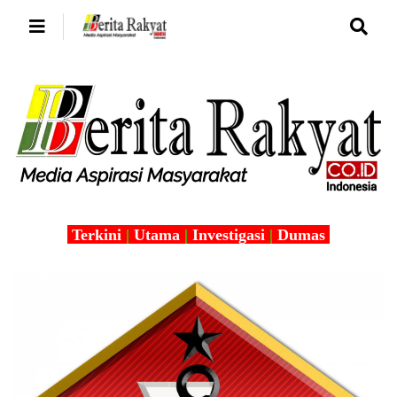
Terkini
|
Utama
|
Investigasi
|
Dumas