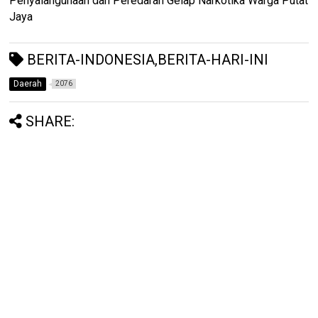
Penyalahgunaan dan Peredaran Gelap Narkotika Warga Putat
Jaya
BERITA-INDONESIA,BERITA-HARI-INI
Daerah
2076
SHARE: