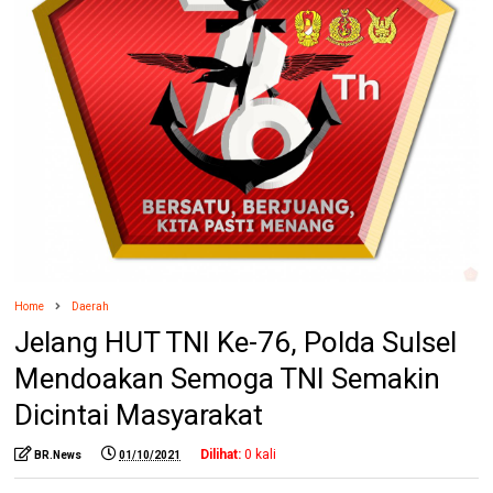
Home
Daerah
Jelang HUT TNI Ke-76, Polda Sulsel
Mendoakan Semoga TNI Semakin
Dicintai Masyarakat
Dilihat:
0
kali
BR.News
01/10/2021