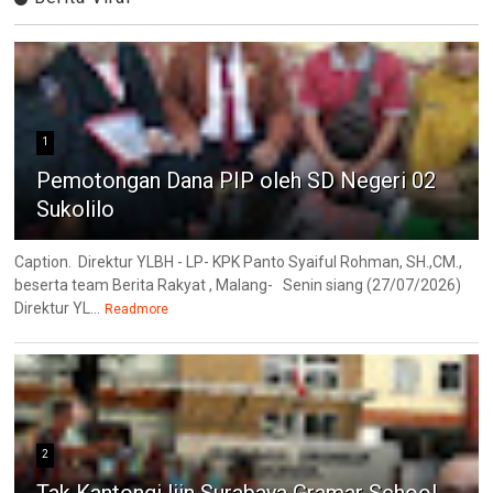
1
Pemotongan Dana PIP oleh SD Negeri 02
Sukolilo
Caption. Direktur YLBH - LP- KPK Panto Syaiful Rohman, SH.,CM.,
beserta team Berita Rakyat , Malang- Senin siang (27/07/2026)
Direktur YL...
Readmore
2
Tak Kantongi Ijin Surabaya Gramar School