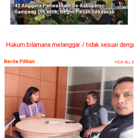
42 Anggota Panwascam Se-Kabupaten
Sampang Di Lantik, Begini Pesan Sekdakab
nggar / tidak sesuai dengan Kode Etik Jurnalis s
Berita Pilihan
VIEW ALL