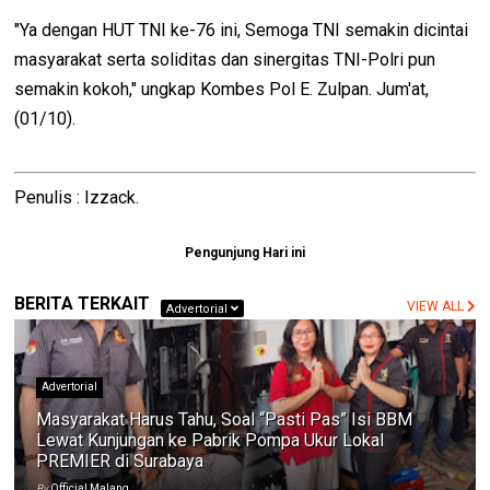
"Ya dengan HUT TNI ke-76 ini, Semoga TNI semakin dicintai
masyarakat serta soliditas dan sinergitas TNI-Polri pun
semakin kokoh," ungkap Kombes Pol E. Zulpan. Jum'at,
(01/10).
Penulis : Izzack.
Pengunjung Hari ini
BERITA TERKAIT
VIEW ALL
Advertorial
Advertorial
Masyarakat Harus Tahu, Soal “Pasti Pas” Isi BBM
Lewat Kunjungan ke Pabrik Pompa Ukur Lokal
PREMIER di Surabaya
By
Official Malang