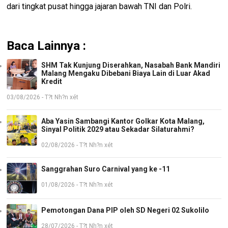
dari tingkat pusat hingga jajaran bawah TNI dan Polri.
Baca Lainnya :
SHM Tak Kunjung Diserahkan, Nasabah Bank Mandiri
Malang Mengaku Dibebani Biaya Lain di Luar Akad
Kredit
03/08/2026 - T?t Nh?n xét
Aba Yasin Sambangi Kantor Golkar Kota Malang,
Sinyal Politik 2029 atau Sekadar Silaturahmi?
02/08/2026 - T?t Nh?n xét
Sanggrahan Suro Carnival yang ke -11
01/08/2026 - T?t Nh?n xét
Pemotongan Dana PIP oleh SD Negeri 02 Sukolilo
28/07/2026 - T?t Nh?n xét