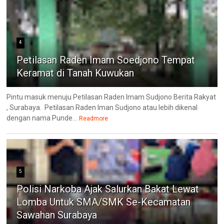
4
Petilasan Raden Imam Soedjono Tempat
Keramat di Tanah Kuwukan
Pintu masuk menuju Petilasan Raden Imam Sudjono Berita Rakyat
, Surabaya. Petilasan Raden Iman Sudjono atau lebih dikenal
dengan nama Punde...
Readmore
5
Polisi Narkoba Ajak Salurkan Bakat Lewat
Lomba Untuk SMA/SMK Se-Kecamatan
Sawahan Surabaya