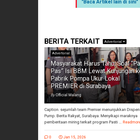
"Baca Artikel lain di sini"
BERITA TERKAIT
Advertorial
Advertorial
Masyarakat Harus Tahu, Soal “Pa
Pas” Isi BBM Lewat Kunjungan k
Pabrik Pompa Ukur Lokal
PREMIER di Surabaya
By
Official Malang
Caption. sejumlah team Premier menunjukkan Dispen
Pump. Berita Rakyat, Surabaya. Menyikapi maraknya
pemberitaan miring terkait program Pasti ...
Readmor
0
Jan 15, 2026