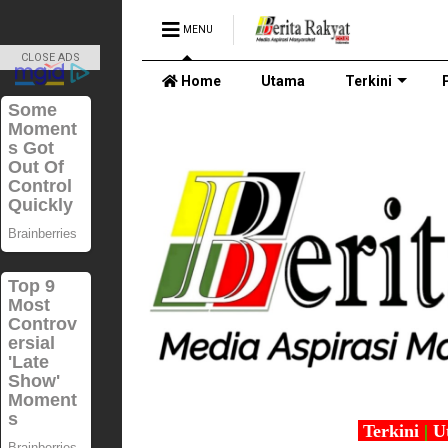
MENU
CLOSE ADS
Home
Utama
Terkini
Terkini
|
U