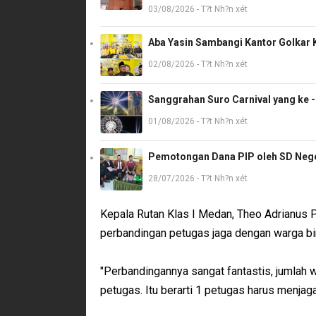
03/08/2026 - T?t Nh?n xét
Aba Yasin Sambangi Kantor Golkar K
02/08/2026 - T?t Nh?n xét
Sanggrahan Suro Carnival yang ke 
01/08/2026 - T?t Nh?n xét
Pemotongan Dana PIP oleh SD Neger
28/07/2026 - T?t Nh?n xét
Kepala Rutan Klas I Medan, Theo Adrianus 
perbandingan petugas jaga dengan warga bin
"Perbandingannya sangat fantastis, jumlah w
petugas. Itu berarti 1 petugas harus menja