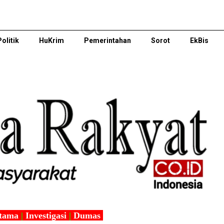
Politik
HuKrim
Pemerintahan
Sorot
EkBis
tama
|
Investigasi
|
Dumas