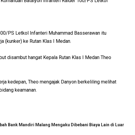
i Komandan Batalyon Infanteri Raider 100/PS Letkol
100/PS Letkol Infanteri Muhammad Basserawan itu
a (kunker) ke Rutan Klas I Medan.
but disambut hangat Kepala Rutan Klas I Medan Theo
ja kedepan, Theo mengajak Danyon berkeliling melihat
i bidang keamanan.
ah Bank Mandiri Malang Mengaku Dibebani Biaya Lain di Luar