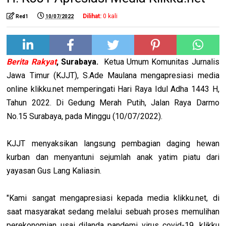
Dilihat:
0
kali
Red1
10/07/2022
Berita Rakyat
, Surabaya.
Ketua Umum Komunitas Jurnalis
Jawa Timur (KJJT), S.Ade Maulana mengapresiasi media
online klikku.net memperingati Hari Raya Idul Adha 1443 H,
Tahun 2022. Di Gedung Merah Putih, Jalan Raya Darmo
No.15 Surabaya, pada Minggu (10/07/2022).
KJJT menyaksikan langsung pembagian daging hewan
kurban dan menyantuni sejumlah anak yatim piatu dari
yayasan Gus Lang Kaliasin.
"Kami sangat mengapresiasi kepada media klikku.net, di
saat masyarakat sedang melalui sebuah proses memulihan
perekonomian usai dilanda pandemi virus covid-19, klikku