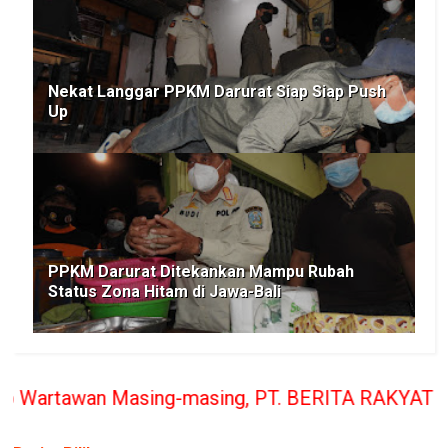
Nekat Langgar PPKM Darurat Siap Siap Push
Up
PPKM Darurat Ditekankan Mampu Rubah
Status Zona Hitam di Jawa-Bali
g-masing, PT. BERITA RAKYAT INDONESIA penerbit M