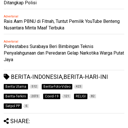
Ditangkap Polisi
Advertorial
Rais Aam PBNU di Fitnah, Tuntut Pemilik YouTube Benteng
Nusantara Minta Maaf Terbuka
Advertorial
Polrestabes Surabaya Beri Bimbingan Teknis
Penyalahgunaan dan Peredaran Gelap Narkotika Warga Putat
Jaya
BERITA-INDONESIA,BERITA-HARI-INI
Berita Utama
Berita-Foto-Video
512
423
Berita-Terkini
Covid-19
RELIGI
2073
121
82
Satpol PP
6
SHARE: