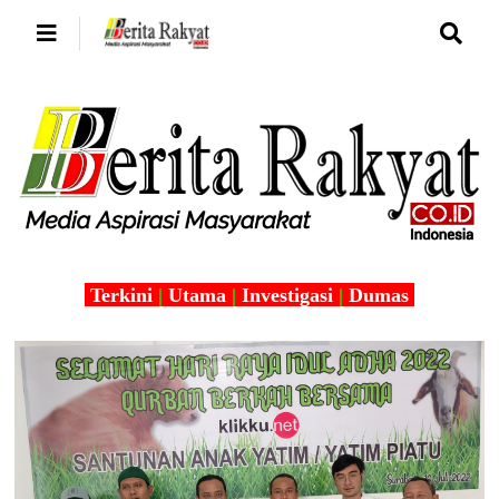
Terkini
|
Utama
|
Investigasi
|
Dumas