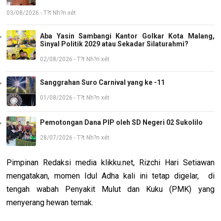
03/08/2026 - T?t Nh?n xét
Aba Yasin Sambangi Kantor Golkar Kota Malang,
Sinyal Politik 2029 atau Sekadar Silaturahmi?
02/08/2026 - T?t Nh?n xét
Sanggrahan Suro Carnival yang ke -11
01/08/2026 - T?t Nh?n xét
Pemotongan Dana PIP oleh SD Negeri 02 Sukolilo
28/07/2026 - T?t Nh?n xét
Pimpinan Redaksi media klikku.net, Rizchi Hari Setiawan
mengatakan, momen Idul Adha kali ini tetap digelar, di
tengah wabah Penyakit Mulut dan Kuku (PMK) yang
menyerang hewan ternak.