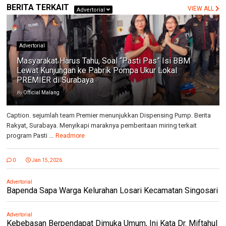
BERITA TERKAIT
VIEW ALL
Advertorial
Advertorial
Masyarakat Harus Tahu, Soal “Pasti Pas” Isi BBM
Lewat Kunjungan ke Pabrik Pompa Ukur Lokal
PREMIER di Surabaya
By
Official Malang
Caption. sejumlah team Premier menunjukkan Dispensing Pump. Berita
Rakyat, Surabaya. Menyikapi maraknya pemberitaan miring terkait
program Pasti ...
Readmore
0
Jan 15, 2026
Advertorial
Bapenda Sapa Warga Kelurahan Losari Kecamatan Singosari
Advertorial
Kebebasan Berpendapat Dimuka Umum, Ini Kata Dr. Miftahul