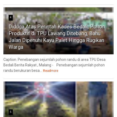
4
Diduga Atas Perintah Kades Bedali, Pohon
Produktif di TPU Lawang Ditebang, Bahu
Jalan Dipenuhi Kayu Palet Hingga Rugikan
Warga
Caption. Penebangan sejumlah pohon randu di area TPU Desa
Bedali Berita Rakyat , Malang - Penebangan sejumlah pohon
randu berukuran besa...
Readmore
5