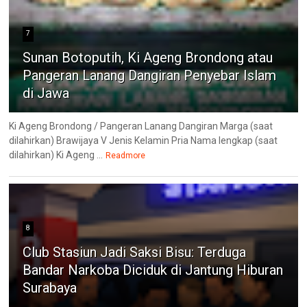
7
Sunan Botoputih, Ki Ageng Brondong atau
Pangeran Lanang Dangiran Penyebar Islam
di Jawa
Ki Ageng Brondong / Pangeran Lanang Dangiran Marga (saat
dilahirkan) Brawijaya V Jenis Kelamin Pria Nama lengkap (saat
dilahirkan) Ki Ageng ...
Readmore
8
Club Stasiun Jadi Saksi Bisu: Terduga
Bandar Narkoba Diciduk di Jantung Hiburan
Surabaya