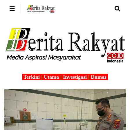
Terkini
|
Utama
|
Investigasi
|
Dumas