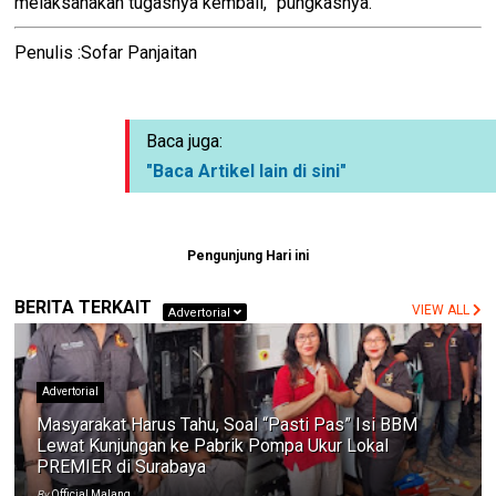
melaksanakan tugasnya kembali,” pungkasnya.
Penulis :Sofar Panjaitan
Baca juga:
"Baca Artikel lain di sini"
Pengunjung Hari ini
BERITA TERKAIT
VIEW ALL
Advertorial
Advertorial
Masyarakat Harus Tahu, Soal “Pasti Pas” Isi BBM
Lewat Kunjungan ke Pabrik Pompa Ukur Lokal
PREMIER di Surabaya
By
Official Malang