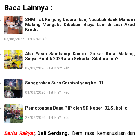
Baca Lainnya :
SHM Tak Kunjung Diserahkan, Nasabah Bank Mandiri
Malang Mengaku Dibebani Biaya Lain di Luar Akad
Kredit
03/08/2026 - T?t Nh?n xét
Aba Yasin Sambangi Kantor Golkar Kota Malang,
Sinyal Politik 2029 atau Sekadar Silaturahmi?
02/08/2026 - T?t Nh?n xét
Sanggrahan Suro Carnival yang ke -11
01/08/2026 - T?t Nh?n xét
Pemotongan Dana PIP oleh SD Negeri 02 Sukolilo
28/07/2026 - T?t Nh?n xét
Berita Rakyat
, Deli Serdang.
Demi rasa kemanusiaan dan