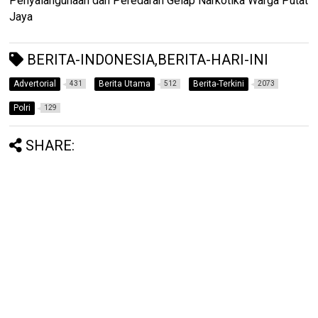
Penyalahgunaan dan Peredaran Gelap Narkotika Warga Putat
Jaya
BERITA-INDONESIA,BERITA-HARI-INI
Advertorial
Berita Utama
Berita-Terkini
431
512
2073
Polri
129
SHARE: