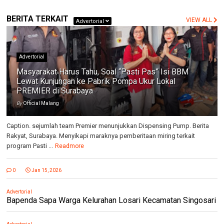
BERITA TERKAIT
VIEW ALL
Advertorial
Advertorial
Masyarakat Harus Tahu, Soal “Pasti Pas” Isi BBM
Lewat Kunjungan ke Pabrik Pompa Ukur Lokal
PREMIER di Surabaya
By
Official Malang
Caption. sejumlah team Premier menunjukkan Dispensing Pump. Berita
Rakyat, Surabaya. Menyikapi maraknya pemberitaan miring terkait
program Pasti ...
Readmore
0
Jan 15, 2026
Advertorial
Bapenda Sapa Warga Kelurahan Losari Kecamatan Singosari