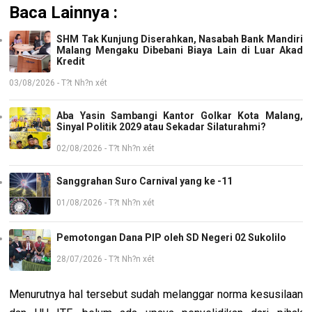
Baca Lainnya :
SHM Tak Kunjung Diserahkan, Nasabah Bank Mandiri
Malang Mengaku Dibebani Biaya Lain di Luar Akad
Kredit
03/08/2026 - T?t Nh?n xét
Aba Yasin Sambangi Kantor Golkar Kota Malang,
Sinyal Politik 2029 atau Sekadar Silaturahmi?
02/08/2026 - T?t Nh?n xét
Sanggrahan Suro Carnival yang ke -11
01/08/2026 - T?t Nh?n xét
Pemotongan Dana PIP oleh SD Negeri 02 Sukolilo
28/07/2026 - T?t Nh?n xét
Menurutnya hal tersebut sudah melanggar norma kesusilaan