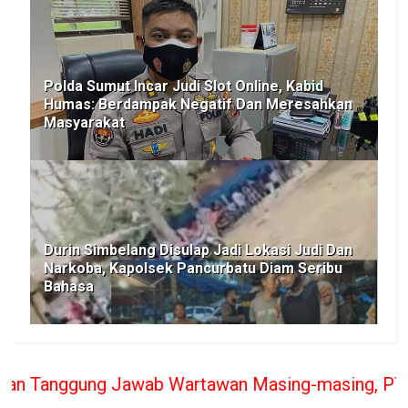
Polda Sumut Incar Judi Slot Online, Kabid
Humas: Berdampak Negatif Dan Meresahkan
Masyarakat
Durin Simbelang Disulap Jadi Lokasi Judi Dan
Narkoba, Kapolsek Pancurbatu Diam Seribu
Bahasa
awab Wartawan Masing-masing, PT. BERITA RAKYAT I