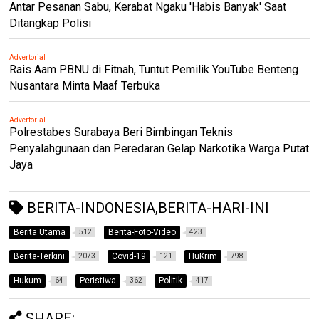
Antar Pesanan Sabu, Kerabat Ngaku 'Habis Banyak' Saat
Ditangkap Polisi
Advertorial
Rais Aam PBNU di Fitnah, Tuntut Pemilik YouTube Benteng
Nusantara Minta Maaf Terbuka
Advertorial
Polrestabes Surabaya Beri Bimbingan Teknis
Penyalahgunaan dan Peredaran Gelap Narkotika Warga Putat
Jaya
BERITA-INDONESIA,BERITA-HARI-INI
Berita Utama
Berita-Foto-Video
512
423
Berita-Terkini
Covid-19
HuKrim
2073
121
798
Hukum
Peristiwa
Politik
64
362
417
SHARE: