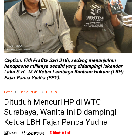
Caption. Firli Prafita Sari 31th, sedang menunjukan
handphone miliknya sendiri yang didampingi Iskandar
Laka S.H., M.H Ketua Lembaga Bantuan Hukum (LBH)
Fajar Panca Yudha (FPY).
Home
Berita-Terkini
HuKrim
Dituduh Mencuri HP di WTC
Surabaya, Wanita Ini Didampingi
Ketua LBH Fajar Panca Yudha
Dilihat:
0
kali
Red1
25/10/2023