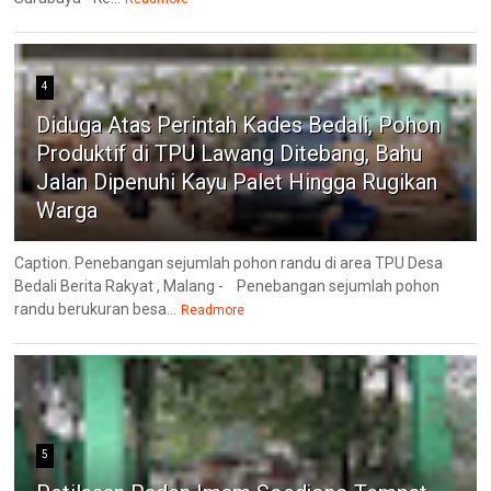
4
Diduga Atas Perintah Kades Bedali, Pohon
Produktif di TPU Lawang Ditebang, Bahu
Jalan Dipenuhi Kayu Palet Hingga Rugikan
Warga
Caption. Penebangan sejumlah pohon randu di area TPU Desa
Bedali Berita Rakyat , Malang - Penebangan sejumlah pohon
randu berukuran besa...
Readmore
5