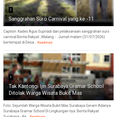
2
Sanggrahan Suro Carnival yang ke -11
Caption. Kades Agus Supriadi dan pelaksanaan sanggrahan suro
carnival Berita Rakyat , Malang - Jumat malam (31/07/2026)
bertempat di Desa...
Readmore
3
Tak Kantongi Ijin Surabaya Gramar School
Ditolak Warga Wisata Bukit Mas
Foto: Sejumlah Warga Wisata Bukit Mas Surabaya Geram Adanya
Surabaya Gramar School Di Lingkungan nya. Berita Rakyat
Surabaya - Ke...
Readmore