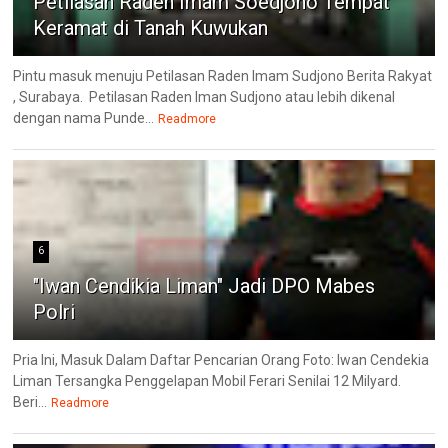
Petilasan Raden Imam Soedjono Tempat
Keramat di Tanah Kuwukan
Pintu masuk menuju Petilasan Raden Imam Sudjono Berita Rakyat
, Surabaya. Petilasan Raden Iman Sudjono atau lebih dikenal
dengan nama Punde...
Readmore
6
"Iwan Cendikia Liman" Jadi DPO Mabes
Polri
Pria Ini, Masuk Dalam Daftar Pencarian Orang Foto: Iwan Cendekia
Liman Tersangka Penggelapan Mobil Ferari Senilai 12 Milyard.
Beri...
Readmore