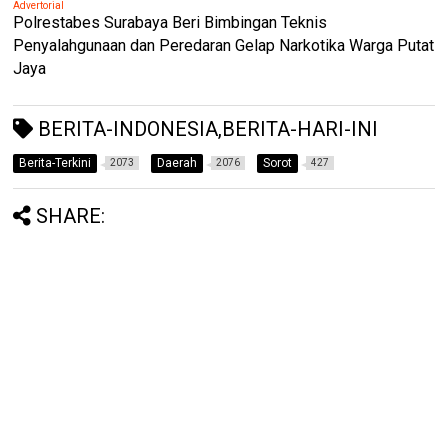
Advertorial
Polrestabes Surabaya Beri Bimbingan Teknis
Penyalahgunaan dan Peredaran Gelap Narkotika Warga Putat
Jaya
BERITA-INDONESIA,BERITA-HARI-INI
Berita-Terkini
Daerah
Sorot
2073
2076
427
SHARE: