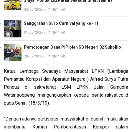
Sinyal Politik 2029 atau Sekadar Silaturahmi?
02/08/2026 - T?t Nh?n xét
Sanggrahan Suro Carnival yang ke -11
01/08/2026 - T?t Nh?n xét
Pemotongan Dana PIP oleh SD Negeri 02 Sukolilo
28/07/2026 - T?t Nh?n xét
Ketua Lembaga Swadaya Masyarakat LPKN (Lembaga
Pemantau Korupsi dan Aparatur Negara ) Alfred Surya Putra
Panduu di sekretariat LSM LPKN Jalan Samudra
Watansoppeng mengungkapkan kepada berita-rakyat.co.id
pada Senin, (18/3/19).
"Dengan adanya partisipasi masyarakat di daerah, maka akan
membantu Komisi Pemberantasan Korupsi dalam