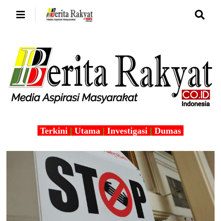
Terkini
|
Utama
|
Investigasi
|
Dumas