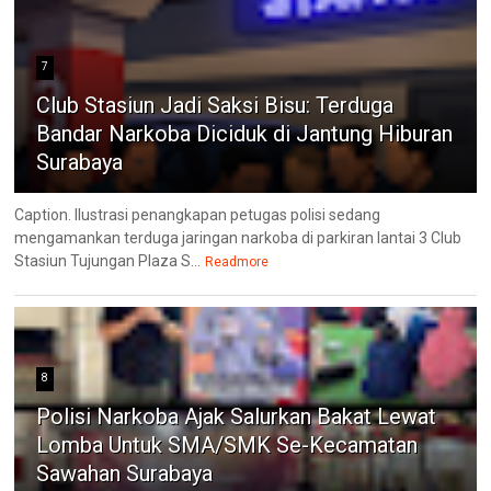
7
Club Stasiun Jadi Saksi Bisu: Terduga
Bandar Narkoba Diciduk di Jantung Hiburan
Surabaya
Caption. Ilustrasi penangkapan petugas polisi sedang
mengamankan terduga jaringan narkoba di parkiran lantai 3 Club
Stasiun Tujungan Plaza S...
Readmore
8
Polisi Narkoba Ajak Salurkan Bakat Lewat
Lomba Untuk SMA/SMK Se-Kecamatan
Sawahan Surabaya