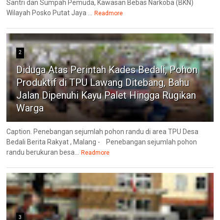
Santri dan Sumpah Pemuda, Kawasan Bebas Narkoba (BKN)
Wilayah Posko Putat Jaya ...
Readmore
2
Diduga Atas Perintah Kades Bedali, Pohon
Produktif di TPU Lawang Ditebang, Bahu
Jalan Dipenuhi Kayu Palet Hingga Rugikan
Warga
Caption. Penebangan sejumlah pohon randu di area TPU Desa
Bedali Berita Rakyat , Malang - Penebangan sejumlah pohon
randu berukuran besa...
Readmore
3