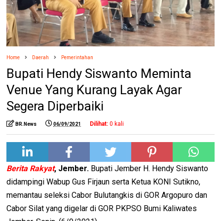
Home
Daerah
Pemerintahan
Bupati Hendy Siswanto Meminta
Venue Yang Kurang Layak Agar
Segera Diperbaiki
Dilihat:
0
kali
BR.News
06/09/2021
Berita Rakyat
, Jember.
Bupati Jember H. Hendy Siswanto
didampingi Wabup Gus Firjaun serta Ketua KONI Sutikno,
memantau seleksi Cabor Bulutangkis di GOR Argopuro dan
Cabor Silat yang digelar di GOR PKPSO Bumi Kaliwates