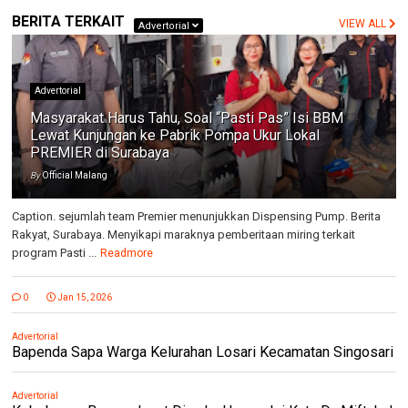
BERITA TERKAIT
VIEW ALL
Advertorial
Advertorial
Masyarakat Harus Tahu, Soal “Pasti Pas” Isi BBM
Lewat Kunjungan ke Pabrik Pompa Ukur Lokal
PREMIER di Surabaya
By
Official Malang
Caption. sejumlah team Premier menunjukkan Dispensing Pump. Berita
Rakyat, Surabaya. Menyikapi maraknya pemberitaan miring terkait
program Pasti ...
Readmore
0
Jan 15, 2026
Advertorial
Bapenda Sapa Warga Kelurahan Losari Kecamatan Singosari
Advertorial