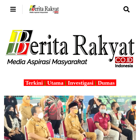
Terkini
|
Utama
|
Investigasi
|
Dumas