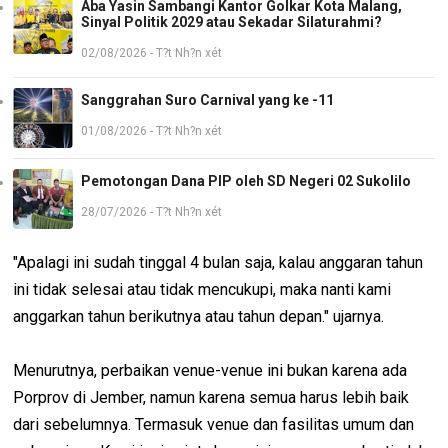
Aba Yasin Sambangi Kantor Golkar Kota Malang,
Sinyal Politik 2029 atau Sekadar Silaturahmi?
02/08/2026 - T?t Nh?n xét
Sanggrahan Suro Carnival yang ke -11
01/08/2026 - T?t Nh?n xét
Pemotongan Dana PIP oleh SD Negeri 02 Sukolilo
28/07/2026 - T?t Nh?n xét
"Apalagi ini sudah tinggal 4 bulan saja, kalau anggaran tahun
ini tidak selesai atau tidak mencukupi, maka nanti kami
anggarkan tahun berikutnya atau tahun depan." ujarnya.
Menurutnya, perbaikan venue-venue ini bukan karena ada
Porprov di Jember, namun karena semua harus lebih baik
dari sebelumnya. Termasuk venue dan fasilitas umum dan