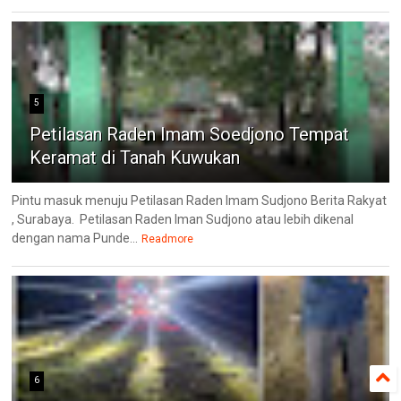
5
Petilasan Raden Imam Soedjono Tempat
Keramat di Tanah Kuwukan
Pintu masuk menuju Petilasan Raden Imam Sudjono Berita Rakyat
, Surabaya. Petilasan Raden Iman Sudjono atau lebih dikenal
dengan nama Punde...
Readmore
6