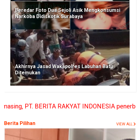
Beredar Foto Dua Sejoli Asik Mengkonsumsi
Narkoba Didiskotik Surabaya
Akhirnya Jasad Wakapolres Labuhan Batu
Ditemukan
 RAKYAT INDONESIA penerbit Media Berita Rakyat h
Berita Pilihan
VIEW ALL