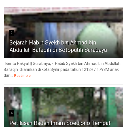
5
Sejarah Habib Syekh bin Ahmad bin
Abdullah Bafaqih di Botoputih Surabaya
Berita Rakyat || Surabaya, - Habib Syekh bin Ahmad bin Abdullah
Bafaqih dilahirkan di kota Syihr pada tahun 1212H / 1798M anak
dari...
Readmore
6
Petilasan Raden Imam Soedjono Tempat