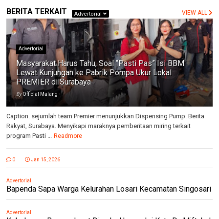
BERITA TERKAIT
VIEW ALL
Advertorial
Advertorial
Masyarakat Harus Tahu, Soal “Pasti Pas” Isi BBM
Lewat Kunjungan ke Pabrik Pompa Ukur Lokal
PREMIER di Surabaya
By
Official Malang
Caption. sejumlah team Premier menunjukkan Dispensing Pump. Berita
Rakyat, Surabaya. Menyikapi maraknya pemberitaan miring terkait
program Pasti ...
Readmore
0
Jan 15, 2026
Advertorial
Bapenda Sapa Warga Kelurahan Losari Kecamatan Singosari
Advertorial