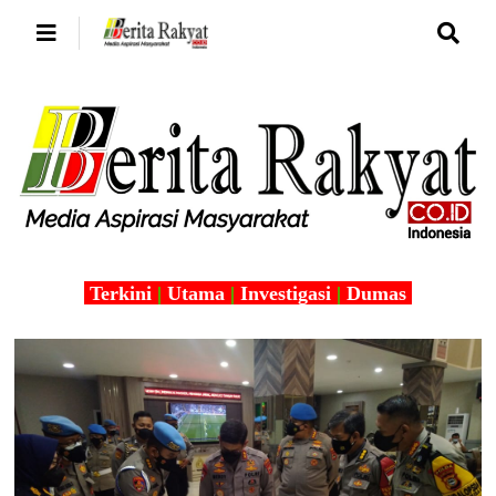
Terkini
|
Utama
|
Investigasi
|
Dumas