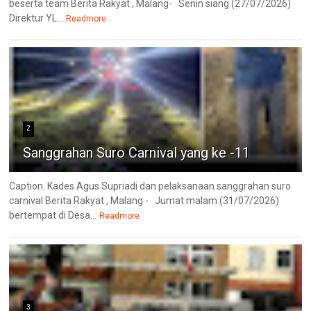
beserta team Berita Rakyat , Malang- Senin siang (27/07/2026)
Direktur YL...
Readmore
2
Sanggrahan Suro Carnival yang ke -11
Caption. Kades Agus Supriadi dan pelaksanaan sanggrahan suro
carnival Berita Rakyat , Malang - Jumat malam (31/07/2026)
bertempat di Desa...
Readmore
3