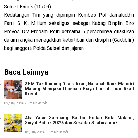
Sulsel. Kamis (16/09).
Kedatangan Tim yang dipimpin Kombes Pol Jamaluddin
Farti, S.I.K., M.Hum sekaligus sebagai Kabag Binplin Biro
Provos Div Propam Polri bersama 5 personilnya dilakukan
dalam rangka menegakkan ketertiban dan disiplin (Gaktiblin)
bagi anggota Polda Sulsel dan jajaran.
Baca Lainnya :
SHM Tak Kunjung Diserahkan, Nasabah Bank Mandiri
Malang Mengaku Dibebani Biaya Lain di Luar Akad
Kredit
03/08/2026 - T?t Nh?n xét
Aba Yasin Sambangi Kantor Golkar Kota Malang,
Sinyal Politik 2029 atau Sekadar Silaturahmi?
02/08/2026 - T?t Nh?n xét