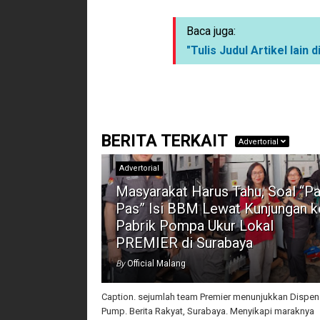
Baca juga:
"Tulis Judul Artikel lain di
BERITA TERKAIT
Advertorial
Advertorial
Masyarakat Harus Tahu, Soal “Pa
Pas” Isi BBM Lewat Kunjungan k
Pabrik Pompa Ukur Lokal
PREMIER di Surabaya
By
Official Malang
Caption. sejumlah team Premier menunjukkan Dispen
Pump. Berita Rakyat, Surabaya. Menyikapi maraknya