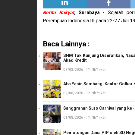
Berita Rakyat
, Surabaya -
Sejarah per
Perempuan Indonesia III pada 22-27 Juli 1
Baca Lainnya :
SHM Tak Kunjung Diserahkan, Nasa
Akad Kredit
03/08/2026 - T?t Nh?n xét
Aba Yasin Sambangi Kantor Golkar K
02/08/2026 - T?t Nh?n xét
Sanggrahan Suro Carnival yang ke 
01/08/2026 - T?t Nh?n xét
Pemotongan Dana PIP oleh SD Neger