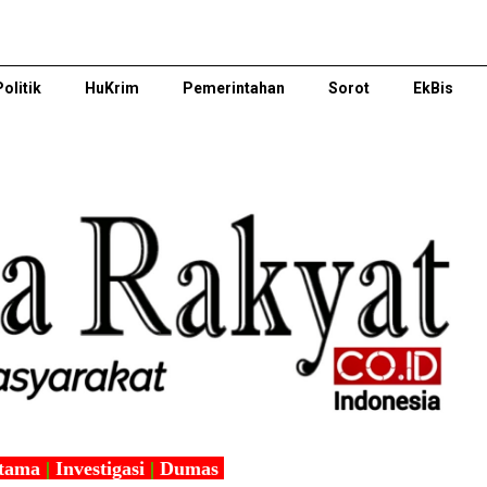
Politik
HuKrim
Pemerintahan
Sorot
EkBis
tama
|
Investigasi
|
Dumas