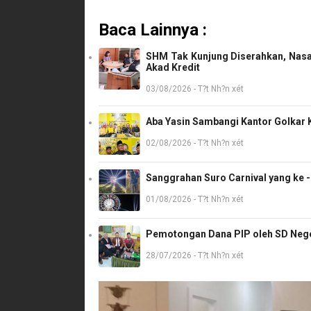
Baca Lainnya :
SHM Tak Kunjung Diserahkan, Nasa
Akad Kredit
03/08/2026 - T?t Nh?n xét
Aba Yasin Sambangi Kantor Golkar K
02/08/2026 - T?t Nh?n xét
Sanggrahan Suro Carnival yang ke 
01/08/2026 - T?t Nh?n xét
Pemotongan Dana PIP oleh SD Neger
28/07/2026 - T?t Nh?n xét