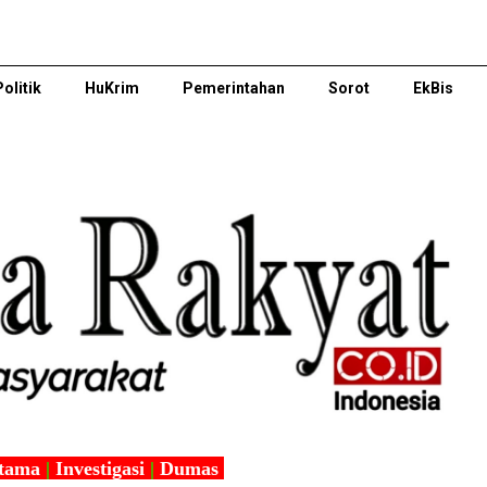
Politik
HuKrim
Pemerintahan
Sorot
EkBis
tama
|
Investigasi
|
Dumas