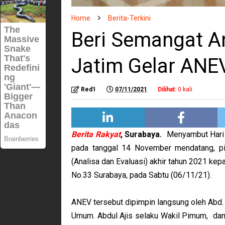
Home
Berita-Terkini
Beri Semangat A
Jatim Gelar ANE
Red1
07/11/2021
Dilihat:
0
kali
Berita Rakyat
, Surabaya.
Menyambut Hari U
pada tanggal 14 November mendatang, p
(Analisa dan Evaluasi) akhir tahun 2021 ke
No.33 Surabaya, pada Sabtu (06/11/21).
ANEV tersebut dipimpin langsung oleh Abd. 
Umum. Abdul Ajis selaku Wakil Pimum, da