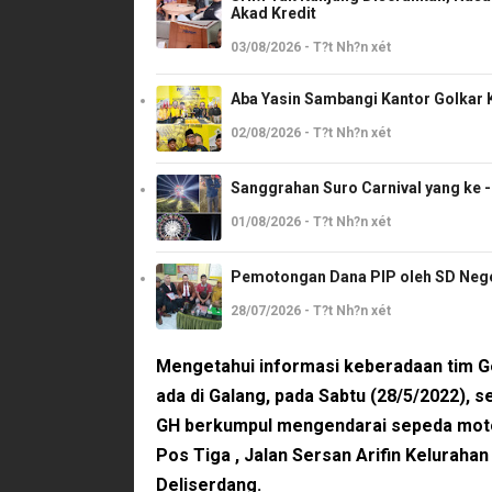
Akad Kredit
03/08/2026 - T?t Nh?n xét
Aba Yasin Sambangi Kantor Golkar K
02/08/2026 - T?t Nh?n xét
Sanggrahan Suro Carnival yang ke 
01/08/2026 - T?t Nh?n xét
Pemotongan Dana PIP oleh SD Neger
28/07/2026 - T?t Nh?n xét
Mengetahui informasi keberadaan tim G
ada di Galang, pada Sabtu (28/5/2022), 
GH berkumpul mengendarai sepeda motor 
Pos Tiga , Jalan Sersan Arifin Keluraha
Deliserdang.