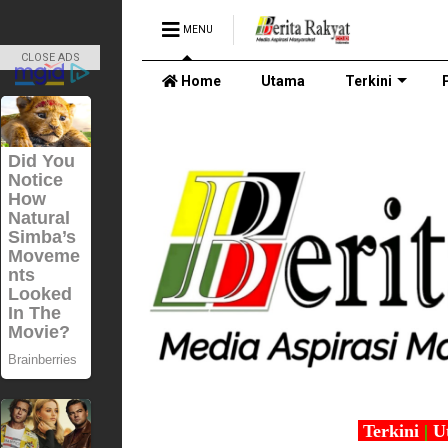
MENU
CLOSE ADS
Home
Utama
Terkini
Terkini
|
U