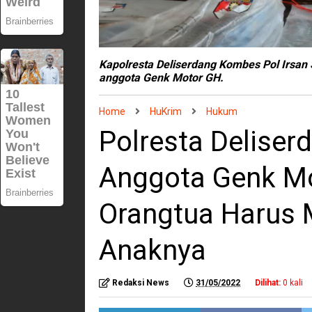
Kapolresta Deliserdang Kombes Pol Irsan
anggota Genk Motor GH.
Home
HuKrim
Hukum
Polresta Delise
Anggota Genk Mot
Orangtua Harus 
Anaknya
Redaksi News
31/05/2022
Dilihat:
0
kali