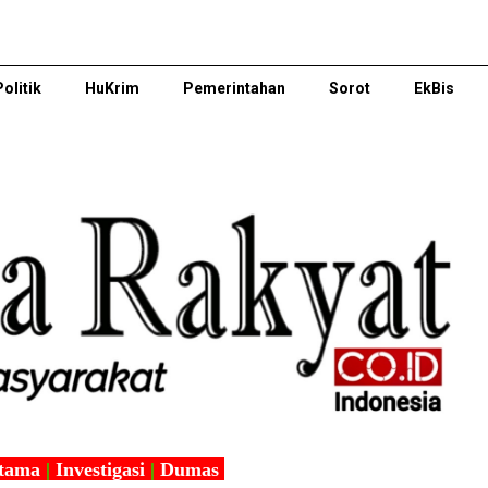
Politik
HuKrim
Pemerintahan
Sorot
EkBis
tama
|
Investigasi
|
Dumas