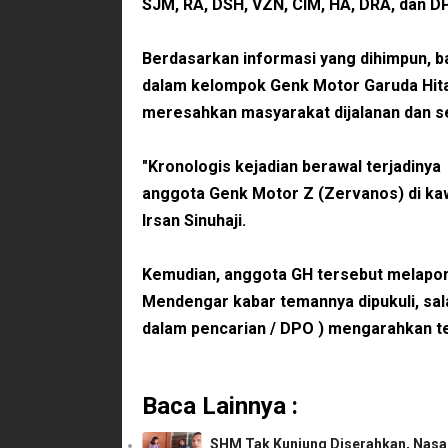
SJM, RA, DSH, VZN, CIM, HA, DRA, dan D
Berdasarkan informasi yang dihimpun, b
dalam kelompok Genk Motor Garuda Hitam
meresahkan masyarakat dijalanan dan s
"Kronologis kejadian berawal terjadinya
anggota Genk Motor Z (Zervanos) di ka
Irsan Sinuhaji.
Kemudian, anggota GH tersebut melapor
Mendengar kabar temannya dipukuli, sa
dalam pencarian / DPO ) mengarahkan t
Baca Lainnya :
SHM Tak Kunjung Diserahkan, Nasab